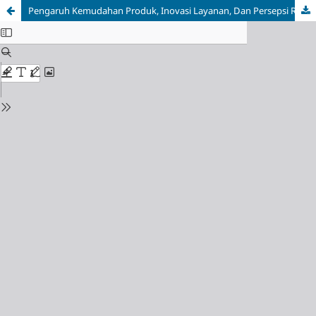
Pengaruh Kemudahan Produk, Inovasi Layanan, Dan Persepsi Risiko Terhadap Minat Beli Asuransi Parametrik Pada Sektor Pertanian