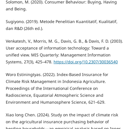
Solomon, M. (2020). Consumer Behaviour: Buying, Having
and Being.
Sugiyono. (2019). Metode Penelitian Kuantitatif, Kualitatif,
dan R&D (26th ed.).
Venkatesh, V., Morris, M. G., Davis, G. B., & Davis, F. D. (2003).
User acceptance of information technology: Toward a
unified view. MIS Quarterly: Management Information
Systems, 27(3), 425–478.
https://doi.org/10.2307/30036540
Woro Estiningtyas. (2022). Index-Based Insurance for
Climate Risk Management in Indonesia Agriculture.
Proceedings of the International Conference on
Radioscience, Equatorial Atmospheric Science and
Environment and Humanosphere Science, 621–629.
Xiao long Chen. (2024). Study on the impact of climate risk
on the agricultural insurance purchasing behavior of
herding households—an empirical analysis based on Inner