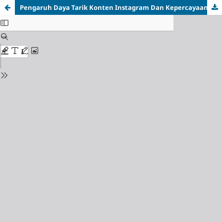
Pengaruh Daya Tarik Konten Instagram Dan Kepercayaan Terhadap Minat Beli Konsumen Pada Sekejap Kopi Di Kota Pangkalpinang