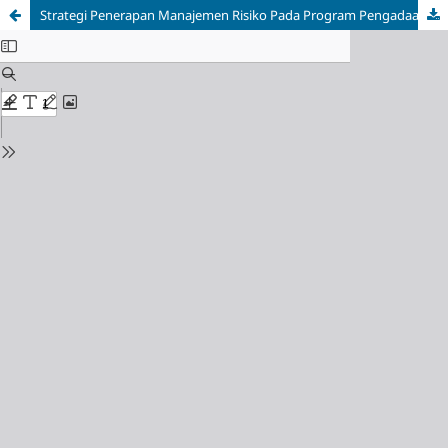
Strategi Penerapan Manajemen Risiko Pada Program Pengadaan Pemancar Dan Sarana Prasarana Pendukung, Serta Peralatan Studio Wilayah 3T (Tertinggal, Terdepan, Dan Terluar) Di Lembaga Penyiaran Republik Radio Republik Indonesia