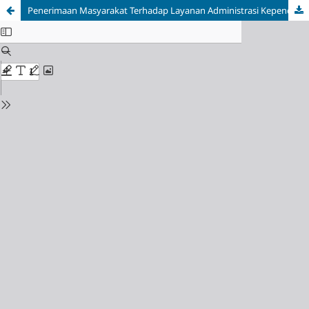
Penerimaan Masyarakat Terhadap Layanan Administrasi Kependudukan Digital Melalui Aplikasi Sirancak: Pendekatan Technology Acceptance Model