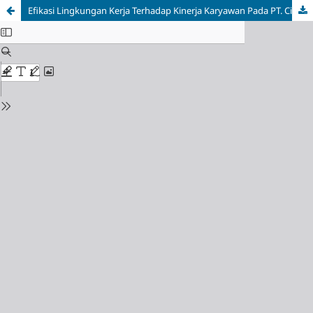
Efikasi Lingkungan Kerja Terhadap Kinerja Karyawan Pada PT. Cindo Abadi Perkasa Kota Prabumulih