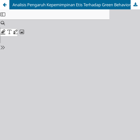
Analisis Pengaruh Kepemimpinan Etis Terhadap Green Behavior Dimediasi Komitmen Afektif Dan Normatif PT. Gawe Becik Nadhah Anugrah