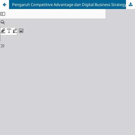
Pengaruh Competitive Advantage dan Digital Business Strategy terhadap Financial Performance dengan Digital Marketing Sebagai Variabel Moderasi