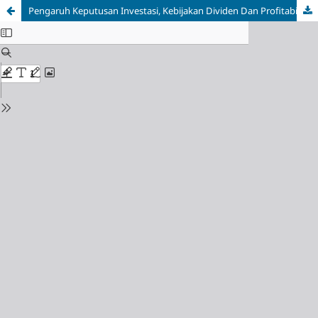
Pengaruh Keputusan Investasi, Kebijakan Dividen Dan Profitabilitas Pada Masa Covid-19 Terhadap Nilai Perusahaan Pada Sektor Farmasi