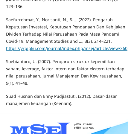
123–136.
Saefurrohmat, Y., Norisanti, N., & ... (2022). Pengaruh
Keputusan Investasi, Keputusan Pendanaan Dan Kebijakan
Dividen Terhadap Nilai Perusahaan Pada Masa Pandemi
Covid-19. Management Studies and …, 3(3), 214–221.
https://yrpipku.com/journal/index.php/msej/article/view/360
Soebiantoro, U. (2007). Pengaruh struktur kepemilikan
saham, leverage, faktor intern dan faktor ekstern terhadap
nilai perusahaan. Jurnal Manajemen Dan Kewirausahaan,
9(1), 41–48.
Suad Husnan dan Enny Pudjiastuti. (2012). Dasar-dasar
manajemen keuangan (Keenam).