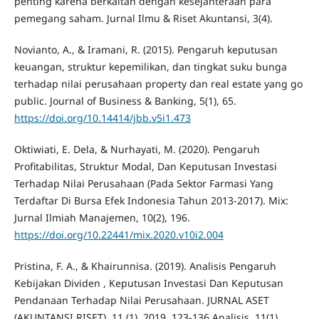
penting karena berkaitan dengan kesejahteraan para
pemegang saham. Jurnal Ilmu & Riset Akuntansi, 3(4).
Novianto, A., & Iramani, R. (2015). Pengaruh keputusan
keuangan, struktur kepemilikan, dan tingkat suku bunga
terhadap nilai perusahaan property dan real estate yang go
public. Journal of Business & Banking, 5(1), 65.
https://doi.org/10.14414/jbb.v5i1.473
Oktiwiati, E. Dela, & Nurhayati, M. (2020). Pengaruh
Profitabilitas, Struktur Modal, Dan Keputusan Investasi
Terhadap Nilai Perusahaan (Pada Sektor Farmasi Yang
Terdaftar Di Bursa Efek Indonesia Tahun 2013-2017). Mix:
Jurnal Ilmiah Manajemen, 10(2), 196.
https://doi.org/10.22441/mix.2020.v10i2.004
Pristina, F. A., & Khairunnisa. (2019). Analisis Pengaruh
Kebijakan Dividen , Keputusan Investasi Dan Keputusan
Pendanaan Terhadap Nilai Perusahaan. JURNAL ASET
(AKUNTANSI RISET), 11 (1), 2019, 123-136 Analisis, 11(1),