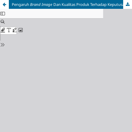
Pengaruh
Brand Image
Dan Kualitas Produk Terhadap Keputusan Pembelian Produk Scarlett Whitening Pada Mahasiswa Undiksha