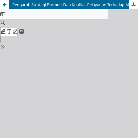
Pengaruh Strategi Promosi Dan Kualitas Pelayanan Terhadap Minat Beli Pada Dee Coffee House Waru Sidoarjo