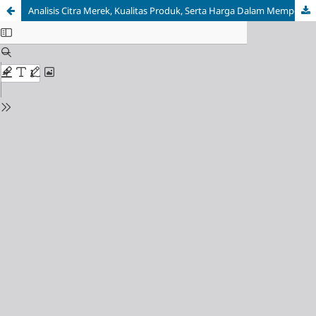
Analisis Citra Merek, Kualitas Produk, Serta Harga Dalam Mempengaruhi Keputusan Pembelian Konsumen Produk Laptop Lenovo