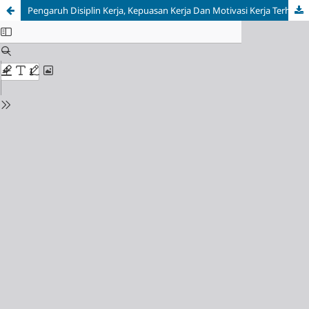
Pengaruh Disiplin Kerja, Kepuasan Kerja Dan Motivasi Kerja Terhadap Peningkatan Kinerja Karyawan Pada PT. Thai Ndt Indonesia