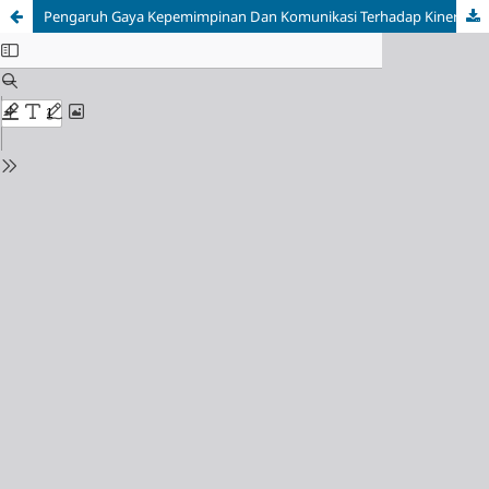
Pengaruh Gaya Kepemimpinan Dan Komunikasi Terhadap Kinerja Karyawan Bagian Laboratorium PT. Pan Asia Jaya Abadi