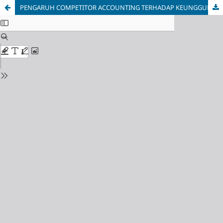
PENGARUH COMPETITOR ACCOUNTING TERHADAP KEUNGGULAN BERSAING DAN KINERJA ORGANISASI