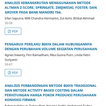
ANALISIS KEBANGKRUTAN MENGGUNAKAN METODE
ALTMAN Z-SCORE, SPRINGATE, ZMIJWESKI, FOSTER, DAN
GROVER PADA BANK MANDIRI Tbk.
Irfan Saputra, Willi Chandra Hermanto, Zul Azmi, Ikhbal Akhmad
50-58
PDF
PENGARUH PERILAKU BIAYA DALAM HUBUNGANNYA
DENGAN PERUBAHAN VOLUME KEGIATAN PERUSAHAAN
Agnes Irwanty, Fitri Ramadhani, Rika Gusna Putri, Linda Hetri
Suriyanti
59-67
PDF
ANALISIS PERBANDINGAN METODE BIAYA TRADISIONAL
DAN METODE ACTIVITY BASED COSTING DALAM
PERHITUNGAN HARGA POKOK PRODUKSI PERUSAHAAN
KONVEKSI FIRMAN
Rahmat Hidayat, Delvia Wati, Novrisa Ardila, Hichmaed Tachta