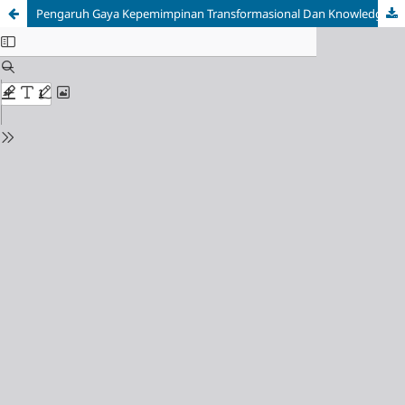
Pengaruh Gaya Kepemimpinan Transformasional Dan Knowledge Sharing Terhadap Kinerja Guru Di SMA Yadika Bandar Lampung