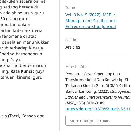
dilakukan secara online.
g sedang berada di
Issue
n adalah seluruh guru
Vol. 3 No. 5 (2022): MSEJ :
50 orang guru.
Management Studies and
igunakan dalam
Entrepreneurship Journal
rkan kriteria-kriteria
n fenomena di atas
Section
l penelitian menunjukkan
Articles
ruh terhadap Kinerja
Sharing berpengaruh
pung. Gaya
e Sharing berpengaruh
How to Cite
pung.
Kata Kunci
:
gaya
Pengaruh Gaya Kepemimpinan
tahuan, kinerja, guru
Transformasional Dan Knowledge Sha
Terhadap Kinerja Guru Di SMA Yadika
Bandar Lampung. (2022).
Managemen
Studies and Entrepreneurship Journal
(MSEJ)
,
3
(5), 3184-3189.
https://doi.org/10.37385/msej.v3i5.11
sia (Toeri, Konsep dan
More Citation Formats