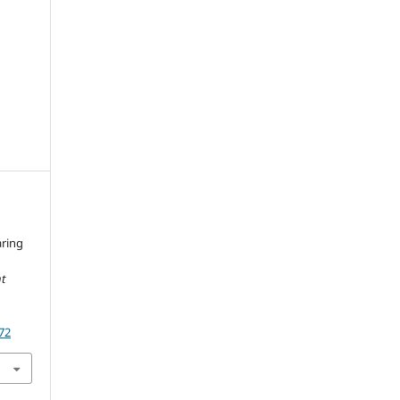
ring
t
72