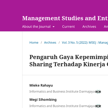
Management Studies and Ent
About the Journal
Current
Archives
An
Home
/
Archives
/
Vol. 3 No. 5 (2022): MSEJ : Man
Pengaruh Gaya Kepemimpi
Sharing Terhadap Kinerja
Mieke Rahayu
Informatics and Business Institute Darmajaya
Megi Sihombing
Informatics and Business Institute Darmajaya