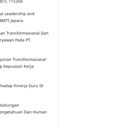
(1), 115268.
nal Leadership and
BMTI Jepara.
nan Transformasional Dan
ryawan Pada PT.
mpinan Transformasional
p Kepuasan Kerja
rhadap Kinerja Guru Di
 Hubungan
Pengetahuan Dan Human