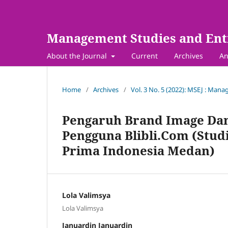
Management Studies and Ent
About the Journal
Current
Archives
An
Home
/
Archives
/
Vol. 3 No. 5 (2022): MSEJ : Man
Pengaruh Brand Image Dan
Pengguna Blibli.Com (Stud
Prima Indonesia Medan)
Lola Valimsya
Lola Valimsya
Januardin Januardin