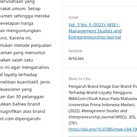
k perusahaan yang
rakat umum. Setiap
nsumen sehingga mereka
Issue
penetapan harga
Vol. 3 No. 5 (2022): MSEJ :
 dan menguntungkan
Management Studies and
Entrepreneurship Journal
is. Karena ini,
erlukan metode penjualan
Section
 zaman yang menuntut
Articles
pakan salah satu
an ini agar menganalisis
 loyalty terhadap
How to Cite
litian kuanlitatif, jenis
Pengaruh Brand Image Dan Brand Tr
 kuesioner yang
Terhadap Brand Loyalty Pengguna
gan dan 30 pelanggan
Blibli.Com (Studi Kasus Pada Mahasis
njukkan bahwa brand
Universitas Prima Indonesia Medan).
(2022).
Management Studies and
sugnifikan atas brand
Entrepreneurship Journal (MSEJ)
,
3
(5)
ibli.com dipengaruhi
2761.
https://doi.org/10.37385/msej.v3i4.10