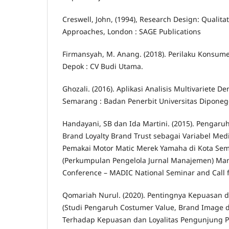
Creswell, John, (1994), Research Design: Qualita
Approaches, London : SAGE Publications
Firmansyah, M. Anang. (2018). Perilaku Konsum
Depok : CV Budi Utama.
Ghozali. (2016). Aplikasi Analisis Multivariete 
Semarang : Badan Penerbit Universitas Diponeg
Handayani, SB dan Ida Martini. (2015). Pengar
Brand Loyalty Brand Trust sebagai Variabel Medi
Pemakai Motor Matic Merek Yamaha di Kota Sem
(Perkumpulan Pengelola Jurnal Manajemen) M
Conference – MADIC National Seminar and Call f
Qomariah Nurul. (2020). Pentingnya Kepuasan d
(Studi Pengaruh Costumer Value, Brand Image d
Terhadap Kepuasan dan Loyalitas Pengunjung Pa