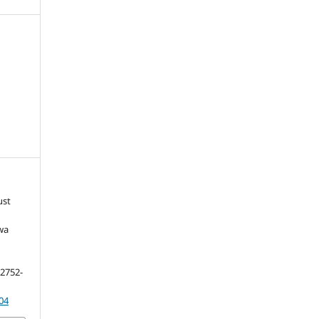
ust
wa
, 2752-
04