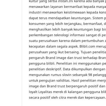
kultur yang serba instan.Ini karena ada banya
menawarkan layanan bermanfaat kepada masya
industri menawarkan keistimewaan kepada ko
dapat terus mendapatkan keuntungan. Sistem 
konsumen yang lebih terjangkau, bermanfaat,
menghasilkan lebih banyak keuntungan bagi bisn
perkembangan teknologi informasi sangat di p
suatu perusahaan karena dalam pertumbuhan
kecepatan dalam segala aspek. Blibli.com meru
perusahaan yang ikut bersaing. Tujuan peneliti
pengaruh Brand image dan trust terhadap Brand
pengguna blibli. Penelitian ini menggunakan pene
penelitian deskriptif. Data dikumpulkan dengan
mengunakan rumus slovin sebanyak 98 pelang
untuk pengujian validitas. Hasil penelitian me
image dan Brand trust berpengaruh positif dan 
loyalt Loyalitas merek di kalangan pengguna bl
secara positif oleh citra merek dan kepercayaan.