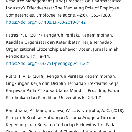
Resource Management (HRM) Practices On Pharmaceutical
Industry’s Effectiveness: The Mediating Role of Employee
Competencies. Employee Relations, 42(6), 1353–1380.
https://doi.org/10.1108/ER-03-2019-0142
Patras, Y. E. (2017). Pengaruh Perilaku Kepemimpinan,
Keadilan Organisasi dan Keterlibatan Kerja Terhadap
Organizational Citizenzhip Behavior Dosen. Jurnal Ilmiah
Pendidikan, 1(1), 8–14.
https://doi.org/10.33751/pedagog.v1i1.221
Putra, I. A. D. (2018). Pengaruh Perilaku Kepemimpinan,
Lingkungan Kerja dan Disiplin Terhadap Efektivitas Kerja
Karyawan Pada PT Surya Utama Mandiri. Prosiding Forum
Pendidikan dan Penelitian Universitas ke-24, 121.
Ramdhana, A., Mangundjaya, W. L., & Nugroho, A. C. (2018).
Pengaruh Kualitas Hubungan Sesama Anggota Tim dan
Kepemimpinan Bersama Terhadap Efektivitas Tim Pada
Organisasi Publik. Journal of Chemical Information and