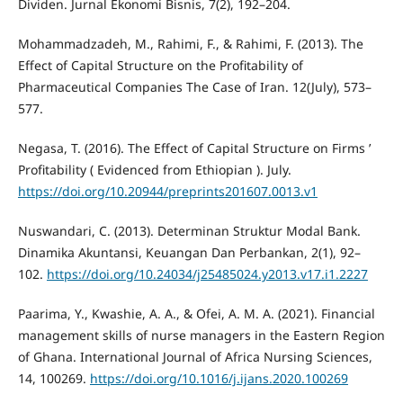
Dividen. Jurnal Ekonomi Bisnis, 7(2), 192–204.
Mohammadzadeh, M., Rahimi, F., & Rahimi, F. (2013). The
Effect of Capital Structure on the Profitability of
Pharmaceutical Companies The Case of Iran. 12(July), 573–
577.
Negasa, T. (2016). The Effect of Capital Structure on Firms ’
Profitability ( Evidenced from Ethiopian ). July.
https://doi.org/10.20944/preprints201607.0013.v1
Nuswandari, C. (2013). Determinan Struktur Modal Bank.
Dinamika Akuntansi, Keuangan Dan Perbankan, 2(1), 92–
102.
https://doi.org/10.24034/j25485024.y2013.v17.i1.2227
Paarima, Y., Kwashie, A. A., & Ofei, A. M. A. (2021). Financial
management skills of nurse managers in the Eastern Region
of Ghana. International Journal of Africa Nursing Sciences,
14, 100269.
https://doi.org/10.1016/j.ijans.2020.100269