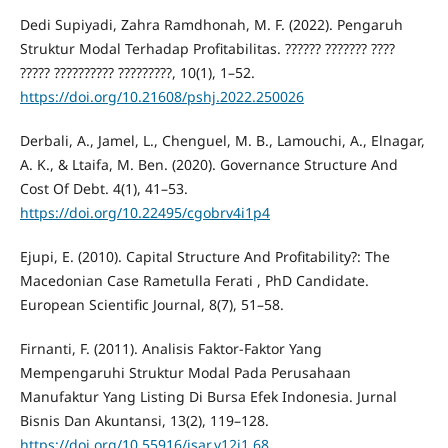
Dedi Supiyadi, Zahra Ramdhonah, M. F. (2022). Pengaruh
Struktur Modal Terhadap Profitabilitas. ?????? ??????? ????
????? ?????????? ?????????, 10(1), 1–52.
https://doi.org/10.21608/pshj.2022.250026
Derbali, A., Jamel, L., Chenguel, M. B., Lamouchi, A., Elnagar,
A. K., & Ltaifa, M. Ben. (2020). Governance Structure And
Cost Of Debt. 4(1), 41–53.
https://doi.org/10.22495/cgobrv4i1p4
Ejupi, E. (2010). Capital Structure And Profitability?: The
Macedonian Case Rametulla Ferati , PhD Candidate.
European Scientific Journal, 8(7), 51–58.
Firnanti, F. (2011). Analisis Faktor-Faktor Yang
Mempengaruhi Struktur Modal Pada Perusahaan
Manufaktur Yang Listing Di Bursa Efek Indonesia. Jurnal
Bisnis Dan Akuntansi, 13(2), 119–128.
https://doi.org/10.55916/jsar.v12i1.68