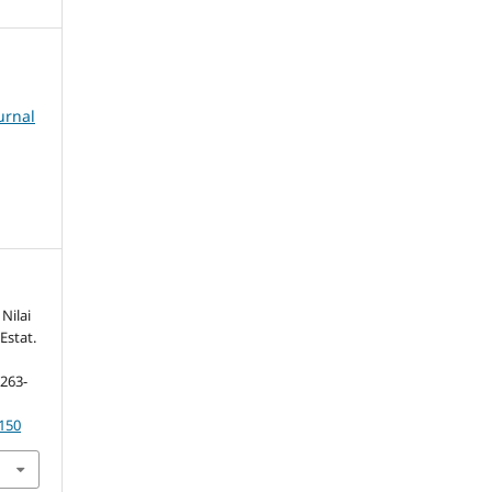
urnal
Nilai
Estat.
 263-
1150