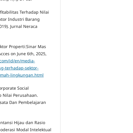
fitabilitas Terhadap Nilai
tor Industri Barang
19). Jurnal Neraca
ktor Properti:Sinar Mas
ces on June 6th, 2025,
com/id/en/media-
g-terhadap-sektor-
amah-lingkungan.html
orporate Social
p Nilai Perusahaan.
sata Dan Pembelajaran
kuntansi Hijau dan Rasio
moderasi Modal Intelektual