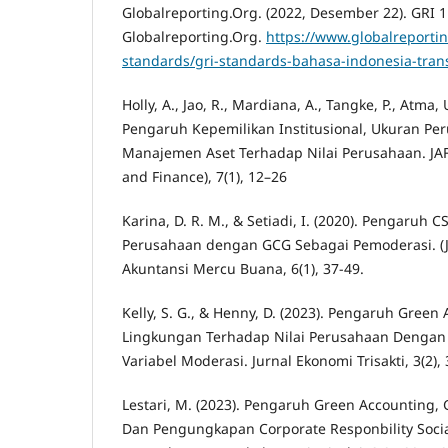
Globalreporting.Org. (2022, Desember 22). GRI 
Globalreporting.Org.
https://www.globalreportin
standards/gri-standards-bahasa-indonesia-trans
Holly, A., Jao, R., Mardiana, A., Tangke, P., Atma, 
Pengaruh Kepemilikan Institusional, Ukuran Pe
Manajemen Aset Terhadap Nilai Perusahaan. JAF
and Finance), 7(1), 12–26
Karina, D. R. M., & Setiadi, I. (2020). Pengaruh 
Perusahaan dengan GCG Sebagai Pemoderasi. (J
Akuntansi Mercu Buana, 6(1), 37-49.
Kelly, S. G., & Henny, D. (2023). Pengaruh Green
Lingkungan Terhadap Nilai Perusahaan Dengan P
Variabel Moderasi. Jurnal Ekonomi Trisakti, 3(2),
Lestari, M. (2023). Pengaruh Green Accounting, G
Dan Pengungkapan Corporate Responbility Socia