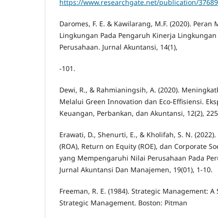
https://www.researchgate.net/publication/3
Daromes, F. E. & Kawilarang, M.F. (2020). Pera
Lingkungan Pada Pengaruh Kinerja Lingkungan 
Perusahaan. Jurnal Akuntansi, 14(1),
-101.
Dewi, R., & Rahmianingsih, A. (2020). Meningka
Melalui Green Innovation dan Eco-Effisiensi. Eks
Keuangan, Perbankan, dan Akuntansi, 12(2), 225
Erawati, D., Shenurti, E., & Kholifah, S. N. (2022)
(ROA), Return on Equity (ROE), dan Corporate Soc
yang Mempengaruhi Nilai Perusahaan Pada Per
Jurnal Akuntansi Dan Manajemen, 19(01), 1-10.
Freeman, R. E. (1984). Strategic Management: A 
Strategic Management. Boston: Pitman