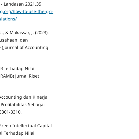
1 - Landasan 2021.35
g.org/how-to-use-the-gri-
lations/
U., & Makassar, J. (2023).
rusahaan, dan
 (Journal of Accounting
CSR terhadap Nilai
RAMB) Jurnal Riset
 Accounting dan Kinerja
rofitabilitas Sebagai
 3301-3310.
reen Intellectual Capital
l Terhadap Nilai