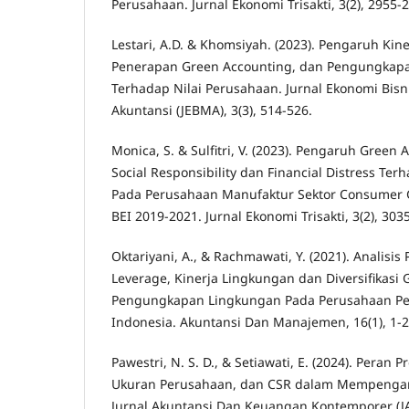
Perusahaan. Jurnal Ekonomi Trisakti, 3(2), 2955-
Lestari, A.D. & Khomsiyah. (2023). Pengaruh Kin
Penerapan Green Accounting, dan Pengungkapan
Terhadap Nilai Perusahaan. Jurnal Ekonomi Bi
Akuntansi (JEBMA), 3(3), 514-526.
Monica, S. & Sulfitri, V. (2023). Pengaruh Green
Social Responsibility dan Financial Distress Te
Pada Perusahaan Manufaktur Sektor Consumer G
BEI 2019-2021. Jurnal Ekonomi Trisakti, 3(2), 303
Oktariyani, A., & Rachmawati, Y. (2021). Analisis 
Leverage, Kinerja Lingkungan dan Diversifikasi
Pengungkapan Lingkungan Pada Perusahaan P
Indonesia. Akuntansi Dan Manajemen, 16(1), 1-2
Pawestri, N. S. D., & Setiawati, E. (2024). Peran Pr
Ukuran Perusahaan, dan CSR dalam Mempengaru
Jurnal Akuntansi Dan Keuangan Kontemporer (JAK