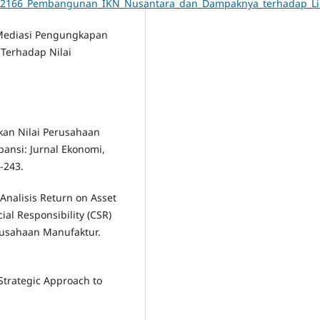
76892166_Pembangunan_IKN_Nusantara_dan_Dampaknya_terhadap_L
n Mediasi Pengungkapan
Terhadap Nilai
tkan Nilai Perusahaan
pansi: Jurnal Ekonomi,
-243.
. Analisis Return on Asset
ial Responsibility (CSR)
usahaan Manufaktur.
Strategic Approach to