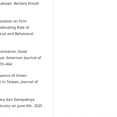
ahaan. Berkala Ilmiah
novation on Firm
derating Role of
cial and Behavioral
erformance, Good
ue. American Journal of
455-464.
nfluence of Green
in Taiwan. Journal of
tara dan Dampaknya
ccess on June 6th, 2025