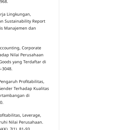
2968.
erja Lingkungan,
 Sustainability Report
snis Manajemen dan
 Accounting, Corporate
rhadap Nilai Perusahaan
oods yang Terdaftar di
5-3048.
Pengaruh Profitabilitas,
 Gender Terhadap Kualitas
ertambangan di
0.
ofitabilitas, Leverage,
hi Nilai Perusahaan.
K), 7(1), 81-93.