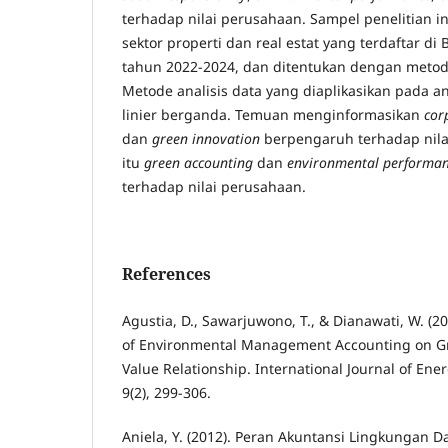
terhadap nilai perusahaan. Sampel penelitian i
sektor properti dan real estat yang terdaftar di
tahun 2022-2024, dan ditentukan dengan meto
Metode analisis data yang diaplikasikan pada an
linier berganda. Temuan menginformasikan
cor
dan
green innovation
berpengaruh terhadap nila
itu
green accounting
dan
environmental performa
terhadap nilai perusahaan.
References
Agustia, D., Sawarjuwono, T., & Dianawati, W. (2
of Environmental Management Accounting on Gr
Value Relationship. International Journal of Ene
9(2), 299-306.
Aniela, Y. (2012). Peran Akuntansi Lingkungan