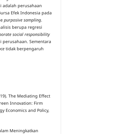
ni adalah perusahaan
 Bursa Efek Indonesia pada
de
purposive sampling
.
alisis berupa regresi
porate social responsibility
i perusahaan. Sementara
nce
tidak berpengaruh
019). The Mediating Effect
een Innovation: Firm
rgy Economics and Policy,
 Dalam Meningkatkan