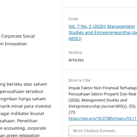
Issue
Vol. 7 No. 5 (2026): Management
Studies and Entrepreneurship Jo
 Corporate Social
(MSEJ)
en Innovation
Section
Articles
How to Cite
yang berlaku atas saham
Impak Faktor Non Finansial Terhadap 
perusahaan tersebut
Perusahaan Sektor Properti Dan Real 
ginginkan harga saham
(2026).
Management Studies and
arik minat para investor.
Entrepreneurship Journal (MSEJ)
,
7
(5),
273.
ai indikator krusial
https://doi.org/10.37385/msej.v7i5.1
sahaan. Penelitian
n accounting
,
corporate
More Citation Formats
dan
green innovation