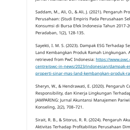
Saddam, M., Ali, O., & Ali, J. (2021). Pengaruh Pro
Perusahaan: (Studi Empiris Pada Perusahaan Sek
Konsumsi di Bursa Efek Indonesia Tahun 2017-20
Peradaban, 1(2), 128-135.
Sayekti, I. M. S. (2023). Dampak ESG Terhadap Se
Land Kembangkan Produk Ramah Lingkungan. Ac
retrieved from PwC Indonesia:
https://www.pwc.
centre/pwc-in-news/2023/indonesian/dampak-es
properti-sinar-mas-land-kembangkan-produk-r
Sheryn, W., & Hendrawati, E. (2020). Pengaruh C
Responsibility, dan Kinerja Lingkungan Terhada
JAMPARING: Jurnal Akuntansi Manajemen Pariwi
Konseling, 2(2), 708–721.
Sirait, R. B., & Sitorus, R. R. (2024). Pengaruh A
Aktivitas Terhadap Profitabilitas Perusahaan Di