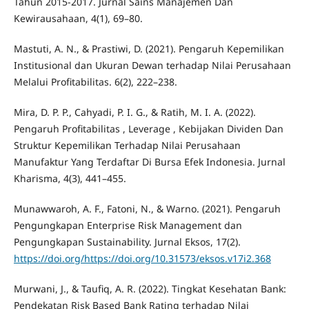
Tahun 2015-2017. Jurnal Sains Manajemen Dan
Kewirausahaan, 4(1), 69–80.
Mastuti, A. N., & Prastiwi, D. (2021). Pengaruh Kepemilikan
Institusional dan Ukuran Dewan terhadap Nilai Perusahaan
Melalui Profitabilitas. 6(2), 222–238.
Mira, D. P. P., Cahyadi, P. I. G., & Ratih, M. I. A. (2022).
Pengaruh Profitabilitas , Leverage , Kebijakan Dividen Dan
Struktur Kepemilikan Terhadap Nilai Perusahaan
Manufaktur Yang Terdaftar Di Bursa Efek Indonesia. Jurnal
Kharisma, 4(3), 441–455.
Munawwaroh, A. F., Fatoni, N., & Warno. (2021). Pengaruh
Pengungkapan Enterprise Risk Management dan
Pengungkapan Sustainability. Jurnal Eksos, 17(2).
https://doi.org/https://doi.org/10.31573/eksos.v17i2.368
Murwani, J., & Taufiq, A. R. (2022). Tingkat Kesehatan Bank:
Pendekatan Risk Based Bank Rating terhadap Nilai