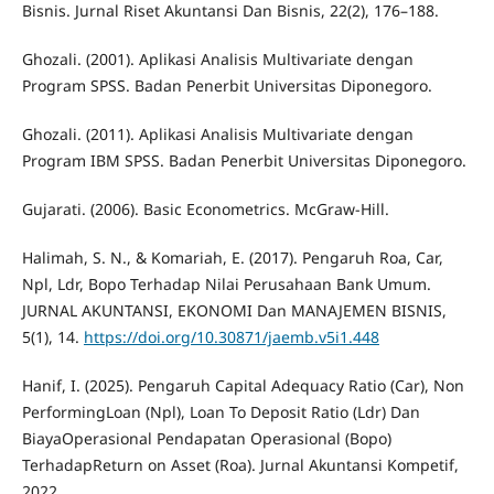
Bisnis. Jurnal Riset Akuntansi Dan Bisnis, 22(2), 176–188.
Ghozali. (2001). Aplikasi Analisis Multivariate dengan
Program SPSS. Badan Penerbit Universitas Diponegoro.
Ghozali. (2011). Aplikasi Analisis Multivariate dengan
Program IBM SPSS. Badan Penerbit Universitas Diponegoro.
Gujarati. (2006). Basic Econometrics. McGraw-Hill.
Halimah, S. N., & Komariah, E. (2017). Pengaruh Roa, Car,
Npl, Ldr, Bopo Terhadap Nilai Perusahaan Bank Umum.
JURNAL AKUNTANSI, EKONOMI Dan MANAJEMEN BISNIS,
5(1), 14.
https://doi.org/10.30871/jaemb.v5i1.448
Hanif, I. (2025). Pengaruh Capital Adequacy Ratio (Car), Non
PerformingLoan (Npl), Loan To Deposit Ratio (Ldr) Dan
BiayaOperasional Pendapatan Operasional (Bopo)
TerhadapReturn on Asset (Roa). Jurnal Akuntansi Kompetif,
2022.