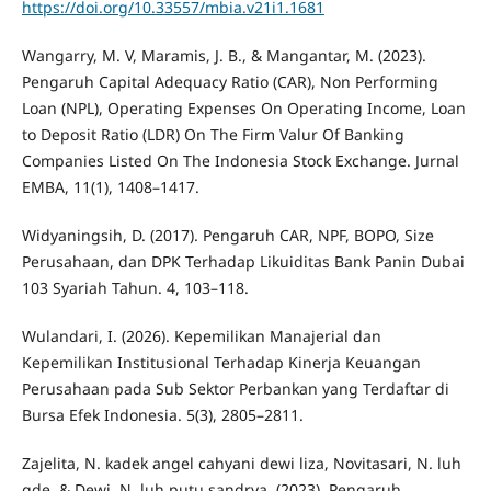
https://doi.org/10.33557/mbia.v21i1.1681
Wangarry, M. V, Maramis, J. B., & Mangantar, M. (2023).
Pengaruh Capital Adequacy Ratio (CAR), Non Performing
Loan (NPL), Operating Expenses On Operating Income, Loan
to Deposit Ratio (LDR) On The Firm Valur Of Banking
Companies Listed On The Indonesia Stock Exchange. Jurnal
EMBA, 11(1), 1408–1417.
Widyaningsih, D. (2017). Pengaruh CAR, NPF, BOPO, Size
Perusahaan, dan DPK Terhadap Likuiditas Bank Panin Dubai
103 Syariah Tahun. 4, 103–118.
Wulandari, I. (2026). Kepemilikan Manajerial dan
Kepemilikan Institusional Terhadap Kinerja Keuangan
Perusahaan pada Sub Sektor Perbankan yang Terdaftar di
Bursa Efek Indonesia. 5(3), 2805–2811.
Zajelita, N. kadek angel cahyani dewi liza, Novitasari, N. luh
gde, & Dewi, N. luh putu sandrya. (2023). Pengaruh