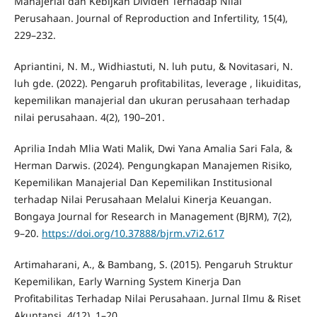
Manajerial dan Kebijkan Dividen Terhadap Nilai
Perusahaan. Journal of Reproduction and Infertility, 15(4),
229–232.
Apriantini, N. M., Widhiastuti, N. luh putu, & Novitasari, N.
luh gde. (2022). Pengaruh profitabilitas, leverage , likuiditas,
kepemilikan manajerial dan ukuran perusahaan terhadap
nilai perusahaan. 4(2), 190–201.
Aprilia Indah Mlia Wati Malik, Dwi Yana Amalia Sari Fala, &
Herman Darwis. (2024). Pengungkapan Manajemen Risiko,
Kepemilikan Manajerial Dan Kepemilikan Institusional
terhadap Nilai Perusahaan Melalui Kinerja Keuangan.
Bongaya Journal for Research in Management (BJRM), 7(2),
9–20.
https://doi.org/10.37888/bjrm.v7i2.617
Artimaharani, A., & Bambang, S. (2015). Pengaruh Struktur
Kepemilikan, Early Warning System Kinerja Dan
Profitabilitas Terhadap Nilai Perusahaan. Jurnal Ilmu & Riset
Akuntansi, 4(12), 1–20.