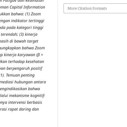
m Fatigue dan kesehatan
uman Capital Information
More Citation Formats
jukkan bahwa: (1) Zoom
ngan indikator tertinggi
da pada kategori tinggi
terendah; (3) kinerja
masih di bawah target
engungkapkan bahwa Zoom
ap kinerja karyawan (β =
fikan terhadap kesehatan
wan berpengaruh positif
001). Temuan penting
emediasi hubungan antara
 mengindikasikan bahwa
alui mekanisme kognitif-
nya intervensi berbasis
rasi rapat daring dan