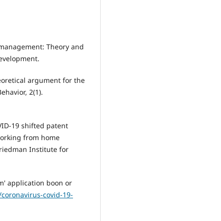
e management: Theory and
Development.
eoretical argument for the
havior, 2(1).
OVID-19 shifted patent
 working from home
riedman Institute for
m' application boon or
coronavirus-covid-19-