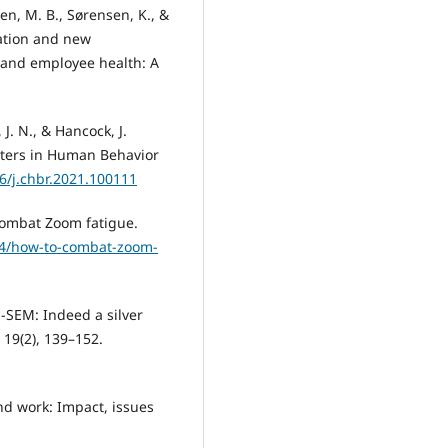
sen, M. B., Sørensen, K., &
zation and new
 and employee health: A
 J. N., & Hancock, J.
uters in Human Behavior
16/j.chbr.2021.100111
o combat Zoom fatigue.
/04/how-to-combat-zoom-
LS-SEM: Indeed a silver
 19(2), 139–152.
and work: Impact, issues