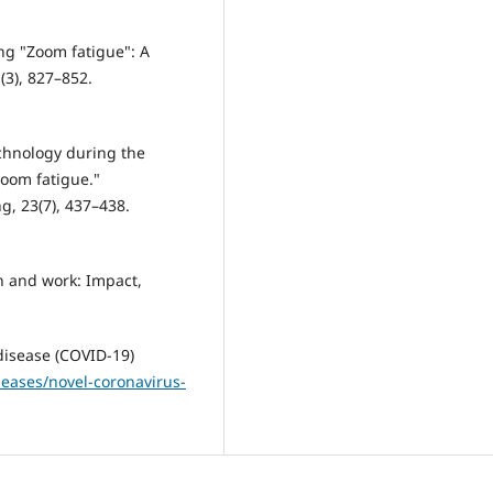
ng "Zoom fatigue": A
3), 827–852.
echnology during the
oom fatigue."
g, 23(7), 437–438.
h and work: Impact,
disease (COVID-19)
eases/novel-coronavirus-