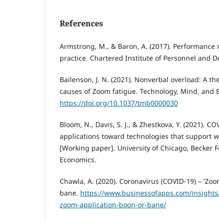
References
Armstrong, M., & Baron, A. (2017). Performanc
practice. Chartered Institute of Personnel and 
Bailenson, J. N. (2021). Nonverbal overload: A th
causes of Zoom fatigue. Technology, Mind, and Be
https://doi.org/10.1037/tmb0000030
Bloom, N., Davis, S. J., & Zhestkova, Y. (2021). C
applications toward technologies that support
[Working paper]. University of Chicago, Becker F
Economics.
Chawla, A. (2020). Coronavirus (COVID-19) – 'Zoo
bane.
https://www.businessofapps.com/insights/
zoom-application-boon-or-bane/