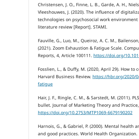
Christensen, J. O., Finne, L. B., Garde, A. H., Niel
Vleeshouwes, J. (2020). The influence of digitali
technologies on psychosocial work environment
literature review [Report]. STAMI.
Fauville, G., Luo, M., Queiroz, A. C. M., Bailenson,
(2021). Zoom Exhaustion & Fatigue Scale. Comp
Reports, 4, Article 100111.
https://doi.org/10.10
Fosslien, L., & Duffy, M. (2020, April 29). How t
Harvard Business Review.
https://hbr.org/2020
fatigue
Hair, J. F., Ringle, C. M., & Sarstedt, M. (2011). P
bullet. Journal of Marketing Theory and Practice,
https://doi.org/10.2753/MTP1069-6679190202
Harnois, G., & Gabriel, P. (2000). Mental health 
and good practices. World Health Organization.