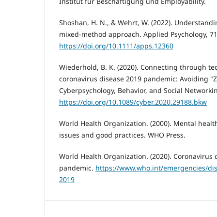
Institut für Beschäftigung und Employability.
Shoshan, H. N., & Wehrt, W. (2022). Understandi
mixed-method approach. Applied Psychology, 71(
https://doi.org/10.1111/apps.12360
Wiederhold, B. K. (2020). Connecting through t
coronavirus disease 2019 pandemic: Avoiding "Z
Cyberpsychology, Behavior, and Social Networkin
https://doi.org/10.1089/cyber.2020.29188.bkw
World Health Organization. (2000). Mental healt
issues and good practices. WHO Press.
World Health Organization. (2020). Coronavirus 
pandemic.
https://www.who.int/emergencies/dis
2019