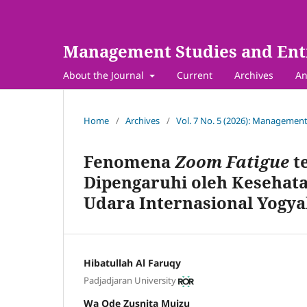
Management Studies and Ent
About the Journal
Current
Archives
An
Home
/
Archives
/
Vol. 7 No. 5 (2026): Management
Fenomena
Zoom Fatigue
t
Dipengaruhi oleh Kesehat
Udara Internasional Yogya
Hibatullah Al Faruqy
Padjadjaran University
Wa Ode Zusnita Muizu