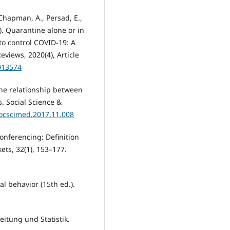
 Chapman, A., Persad, E.,
0). Quarantine alone or in
to control COVID-19: A
views, 2020(4), Article
013574
 The relationship between
. Social Science &
.socscimed.2017.11.008
conferencing: Definition
ets, 32(1), 153–177.
al behavior (15th ed.).
eitung und Statistik.