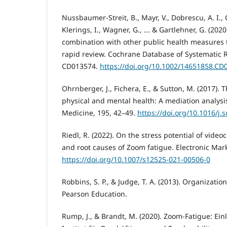
Nussbaumer-Streit, B., Mayr, V., Dobrescu, A. I.,
Klerings, I., Wagner, G., ... & Gartlehner, G. (202
combination with other public health measures 
rapid review. Cochrane Database of Systematic Re
CD013574.
https://doi.org/10.1002/14651858.CD
Ohrnberger, J., Fichera, E., & Sutton, M. (2017).
physical and mental health: A mediation analysis
Medicine, 195, 42–49.
https://doi.org/10.1016/j
Riedl, R. (2022). On the stress potential of video
and root causes of Zoom fatigue. Electronic Mark
https://doi.org/10.1007/s12525-021-00506-0
Robbins, S. P., & Judge, T. A. (2013). Organization
Pearson Education.
Rump, J., & Brandt, M. (2020). Zoom-Fatigue: Einl