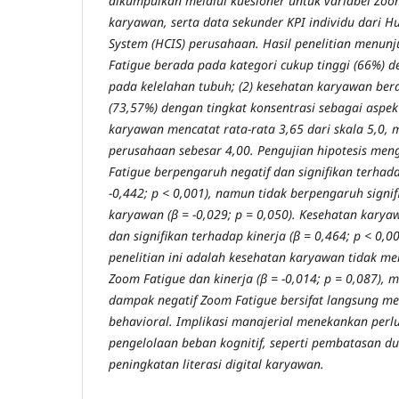
dikumpulkan melalui kuesioner untuk variabel Zoo
karyawan, serta data sekunder KPI individu dari H
System (HCIS) perusahaan. Hasil penelitian menun
Fatigue berada pada kategori cukup tinggi (66%) de
pada kelelahan tubuh; (2) kesehatan karyawan bera
(73,57%) dengan tingkat konsentrasi sebagai aspek 
karyawan mencatat rata-rata 3,65 dari skala 5,0, 
perusahaan sebesar 4,00. Pengujian hipotesis m
Fatigue berpengaruh negatif dan signifikan terhad
-0,442; p < 0,001), namun tidak berpengaruh signi
karyawan (β = -0,029; p = 0,050). Kesehatan karya
dan signifikan terhadap kinerja (β = 0,464; p < 0,
penelitian ini adalah kesehatan karyawan tidak m
Zoom Fatigue dan kinerja (β = -0,014; p = 0,087),
dampak negatif Zoom Fatigue bersifat langsung mel
behavioral. Implikasi manajerial menekankan perlu
pengelolaan beban kognitif, seperti pembatasan du
peningkatan literasi digital karyawan.