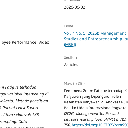
2026-06-02
Issue
Vol. 7 No. 5 (2026): Management
Studies and Entrepreneurship Jo
loyee Performance, Video
(MSEJ)
Section
Articles
How to Cite
oom Fatigue terhadap
Fenomena Zoom Fatigue terhadap Ki
ai variabel intervening di
Karyawan yang Dipengaruhi oleh
yakarta. Metode penelitian
Kesehatan Karyawan PT Angkasa Pura
 Partial Least Square
Bandar Udara Internasional Yogyakar
(2026).
Management Studies and
nelitian sebanyak 188
Entrepreneurship Journal (MSEJ)
,
7
(5),
 sampling. Data
756.
https://doi.org/10.37385/revfr20