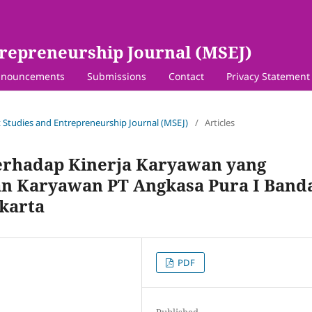
repreneurship Journal (MSEJ)
nouncements
Submissions
Contact
Privacy Statement
 Studies and Entrepreneurship Journal (MSEJ)
/
Articles
erhadap Kinerja Karyawan yang
an Karyawan PT Angkasa Pura I Band
karta
PDF
Published