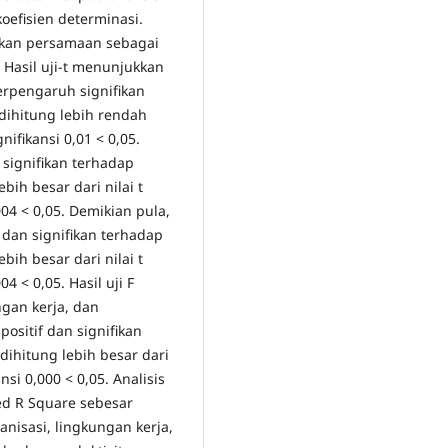
 koefisien determinasi.
ilkan persamaan sebagai
 Hasil uji-t menunjukkan
erpengaruh signifikan
 dihitung lebih rendah
gnifikansi 0,01 < 0,05.
 signifikan terhadap
ebih besar dari nilai t
,004 < 0,05. Demikian pula,
dan signifikan terhadap
ebih besar dari nilai t
04 < 0,05. Hasil uji F
gan kerja, dan
ositif dan signifikan
 dihitung lebih besar dari
ansi 0,000 < 0,05. Analisis
ed R Square sebesar
nisasi, lingkungan kerja,