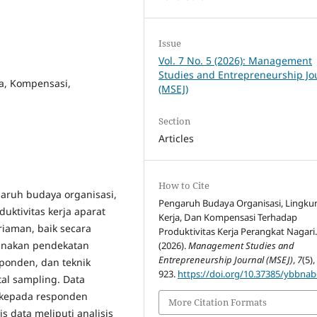
Issue
Vol. 7 No. 5 (2026): Management
Studies and Entrepreneurship Jo
a, Kompensasi,
(MSEJ)
Section
Articles
How to Cite
garuh budaya organisasi,
Pengaruh Budaya Organisasi, Lingk
uktivitas kerja aparat
Kerja, Dan Kompensasi Terhadap
riaman, baik secara
Produktivitas Kerja Perangkat Nagari
gunakan pendekatan
(2026).
Management Studies and
Entrepreneurship Journal (MSEJ)
,
7
(5),
esponden, dan teknik
923.
https://doi.org/10.37385/ybbna
al sampling. Data
 kepada responden
More Citation Formats
s data meliputi analisis