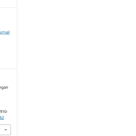
urnal
ungan
.
 910-
b62