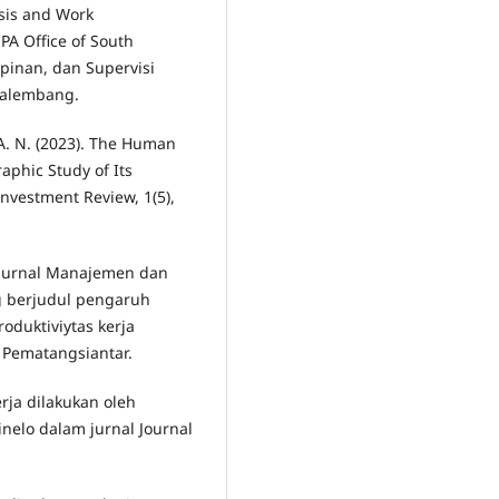
ysis and Work
PA Office of South
inan, dan Supervisi
 Palembang.
 A. N. (2023). The Human
aphic Study of Its
Investment Review, 1(5),
 Jurnal Manajemen dan
g berjudul pengaruh
oduktiviytas kerja
 Pematangsiantar.
rja dilakukan oleh
elo dalam jurnal Journal