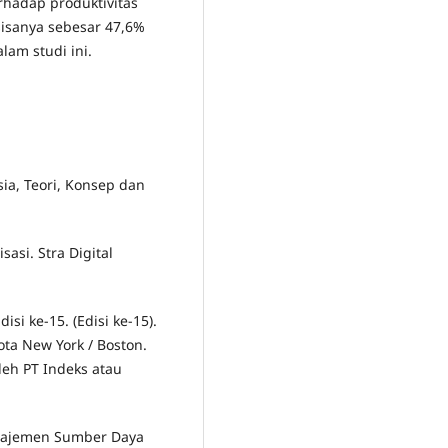
rhadap produktivitas
sisanya sebesar 47,6%
alam studi ini.
ia, Teori, Konsep dan
sasi. Stra Digital
i ke-15. (Edisi ke-15).
ota New York / Boston.
leh PT Indeks atau
Manajemen Sumber Daya