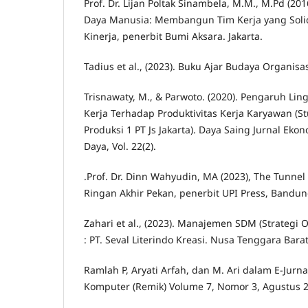
Prof. Dr. Lijan Poltak Sinambela, M.M., M.Pd (
Daya Manusia: Membangun Tim Kerja yang Soli
Kinerja, penerbit Bumi Aksara. Jakarta.
Tadius et al., (2023). Buku Ajar Budaya Organisa
Trisnawaty, M., & Parwoto. (2020). Pengaruh Li
Kerja Terhadap Produktivitas Kerja Karyawan (S
Produksi 1 PT Js Jakarta). Daya Saing Jurnal E
Daya, Vol. 22(2).
.Prof. Dr. Dinn Wahyudin, MA (2023), The Tunnel
Ringan Akhir Pekan, penerbit UPI Press, Bandun
Zahari et al., (2023). Manajemen SDM (Strategi 
: PT. Seval Literindo Kreasi. Nusa Tenggara Bara
Ramlah P, Aryati Arfah, dan M. Ari dalam E-Jur
Komputer (Remik) Volume 7, Nomor 3, Agustus 