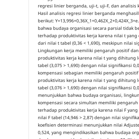
regresi linier berganda, uji-t, uji-F, dan analisis
Hasil analisis regresi linier berganda menghas
berikut: Y=13,996+0,36X_1+0,462X_2+0,424X_3+e.
bahwa budaya organisasi secara parsial tidak b
terhadap produktivitas kerja karena nilai t yang
dari nilai t tabel (0,36 < 1,690), meskipun nilai si
Lingkungan kerja memiliki pengaruh positif dan
produktivitas kerja karena nilai t yang dihitung l
tabel (3,075 > 1,690) dengan nilai signifikansi 0
kompensasi sebagian memiliki pengaruh positif 
produktivitas kerja karena nilai t yang dihitung l
tabel (3,076 > 1,690) dengan nilai signifikansi 0,0
menunjukkan bahwa budaya organisasi, lingkun
kompensasi secara simultan memiliki pengaruh p
terhadap produktivitas kerja karena nilai F yang
nilai F tabel (14,946 > 2,87) dengan nilai signifik
koefisien determinasi menunjukkan nilai Adjust
0,524, yang mengindikasikan bahwa budaya orga