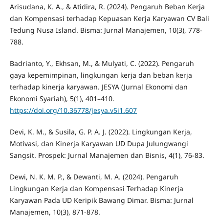
Arisudana, K. A., & Atidira, R. (2024). Pengaruh Beban Kerja
dan Kompensasi terhadap Kepuasan Kerja Karyawan CV Bali
Tedung Nusa Island. Bisma: Jurnal Manajemen, 10(3), 778-
788.
Badrianto, Y., Ekhsan, M., & Mulyati, C. (2022). Pengaruh
gaya kepemimpinan, lingkungan kerja dan beban kerja
terhadap kinerja karyawan. JESYA (Jurnal Ekonomi dan
Ekonomi Syariah), 5(1), 401–410.
https://doi.org/10.36778/jesya.v5i1.607
Devi, K. M., & Susila, G. P. A. J. (2022). Lingkungan Kerja,
Motivasi, dan Kinerja Karyawan UD Dupa Julungwangi
Sangsit. Prospek: Jurnal Manajemen dan Bisnis, 4(1), 76-83.
Dewi, N. K. M. P., & Dewanti, M. A. (2024). Pengaruh
Lingkungan Kerja dan Kompensasi Terhadap Kinerja
Karyawan Pada UD Keripik Bawang Dimar. Bisma: Jurnal
Manajemen, 10(3), 871-878.