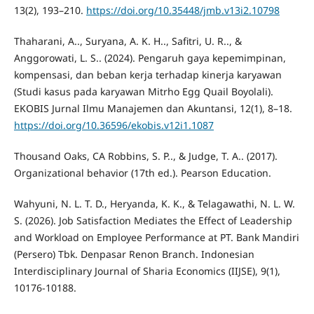
13(2), 193–210.
https://doi.org/10.35448/jmb.v13i2.10798
Thaharani, A.., Suryana, A. K. H.., Safitri, U. R.., &
Anggorowati, L. S.. (2024). Pengaruh gaya kepemimpinan,
kompensasi, dan beban kerja terhadap kinerja karyawan
(Studi kasus pada karyawan Mitrho Egg Quail Boyolali).
EKOBIS Jurnal Ilmu Manajemen dan Akuntansi, 12(1), 8–18.
https://doi.org/10.36596/ekobis.v12i1.1087
Thousand Oaks, CA Robbins, S. P.., & Judge, T. A.. (2017).
Organizational behavior (17th ed.). Pearson Education.
Wahyuni, N. L. T. D., Heryanda, K. K., & Telagawathi, N. L. W.
S. (2026). Job Satisfaction Mediates the Effect of Leadership
and Workload on Employee Performance at PT. Bank Mandiri
(Persero) Tbk. Denpasar Renon Branch. Indonesian
Interdisciplinary Journal of Sharia Economics (IIJSE), 9(1),
10176-10188.