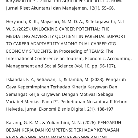
karyawan di PT. Global Inti Agro di Pekanbaru. LUCRUM:
Jurnal Riset Akuntansi dan Manajemen, 12(1), 55–66.
Heryanda, K. K., Mayasari, N. M. D. A., & Telagawathi, N. L.
W. S. (2025). UNLOCKING CAREER POTENTIAL: THE
MEDIATING ADVERSITY QUOTIENT IN PARENTAL SUPPORT
TO CAREER ADAPTABILITY AMONG DUAL CAREER GIG
ECONOMY STUDENTS. In Proceeding of TEAMS: The
International Conference on Tourism, Economic, Accounting,
Management and Social Science (Vol. 10, pp. 96-107).
Iskandar, F. Z., Setiawan, T., & Tamba, M. (2023). Pengaruh
Gaya Kepemimpinan Terhadap Kinerja Karyawan Dan
Semangat Kerja Karyawan Dengan Motivasi Sebagai
Variabel Mediasi Pada PT. Perkebunan Nusantara II Kebun
Helvetia. Jurnal Ekonomi Bisnis Digital, 2(1), 188-197.
Karang, G. K. M., & Yulianthini, N. N. (2026). PENGARUH
BEBAN KERJA DAN KOMPETENSI TERHADAP KEPUASAN
KERJA PEGAWAI PADA BADAN KEPEGAWAIAN DAN