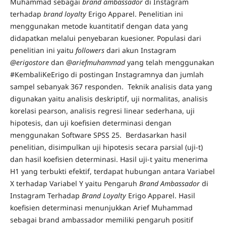
Muhammad sebagai
brand ambassador
di Instagram
terhadap
brand loyalty
Erigo Apparel. Penelitian ini
menggunakan metode kuantitatif dengan data yang
didapatkan melalui penyebaran kuesioner. Populasi dari
penelitian ini yaitu
followers
dari akun Instagram
@erigostore
dan
@ariefmuhammad
yang telah menggunakan
#KembaliKeErigo di postingan Instagramnya dan jumlah
sampel sebanyak 367 responden. Teknik analisis data yang
digunakan yaitu analisis deskriptif, uji normalitas, analisis
korelasi pearson, analisis regresi linear sederhana, uji
hipotesis, dan uji koefisien determinasi dengan
menggunakan Software SPSS 25. Berdasarkan hasil
penelitian, disimpulkan uji hipotesis secara parsial (uji-t)
dan hasil koefisien determinasi. Hasil uji-t yaitu menerima
H1 yang terbukti efektif, terdapat hubungan antara Variabel
X terhadap Variabel Y yaitu Pengaruh
Brand Ambassador
di
Instagram Terhadap
Brand Loyalty
Erigo Apparel. Hasil
koefisien determinasi menunjukkan Arief Muhammad
sebagai brand ambassador memiliki pengaruh positif