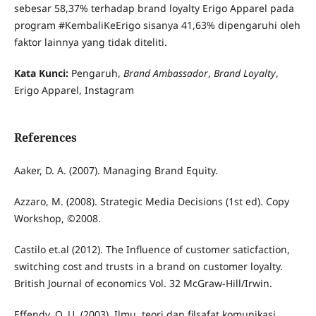
sebesar 58,37% terhadap brand loyalty Erigo Apparel pada
program #KembaliKeErigo sisanya 41,63% dipengaruhi oleh
faktor lainnya yang tidak diteliti.
Kata Kunci:
Pengaruh,
Brand Ambassador
,
Brand Loyalty
,
Erigo Apparel, Instagram
References
Aaker, D. A. (2007). Managing Brand Equity.
Azzaro, M. (2008). Strategic Media Decisions (1st ed). Copy
Workshop, ©2008.
Castilo et.al (2012). The Influence of customer saticfaction,
switching cost and trusts in a brand on customer loyalty.
British Journal of economics Vol. 32 McGraw-Hill/Irwin.
Effendy, O. U. (2003). Ilmu, teori dan filsafat komunikasi