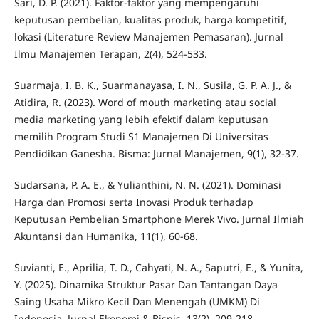
Sari, D. P. (2021). Faktor-faktor yang mempengaruhi
keputusan pembelian, kualitas produk, harga kompetitif,
lokasi (Literature Review Manajemen Pemasaran). Jurnal
Ilmu Manajemen Terapan, 2(4), 524-533.
Suarmaja, I. B. K., Suarmanayasa, I. N., Susila, G. P. A. J., &
Atidira, R. (2023). Word of mouth marketing atau social
media marketing yang lebih efektif dalam keputusan
memilih Program Studi S1 Manajemen Di Universitas
Pendidikan Ganesha. Bisma: Jurnal Manajemen, 9(1), 32-37.
Sudarsana, P. A. E., & Yulianthini, N. N. (2021). Dominasi
Harga dan Promosi serta Inovasi Produk terhadap
Keputusan Pembelian Smartphone Merek Vivo. Jurnal Ilmiah
Akuntansi dan Humanika, 11(1), 60-68.
Suvianti, E., Aprilia, T. D., Cahyati, N. A., Saputri, E., & Yunita,
Y. (2025). Dinamika Struktur Pasar Dan Tantangan Daya
Saing Usaha Mikro Kecil Dan Menengah (UMKM) Di
Indonesia. Jurnal Ekonomi & Bisnis, 13(2), 209-218.