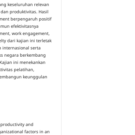
 yang keseluruhan relevan
an produktivitas. Hasil
ment berpengaruh positif
amun efektivitasnya
tment, work engagement,
y dari kajian ini terletak
 internasional serta
ks negara berkembang
 Kajian ini menekankan
vitas pelatihan,
k membangun keunggulan
 productivity and
izational factors in an