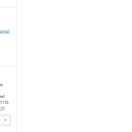
urnal
ee
and
, 1172-
v77