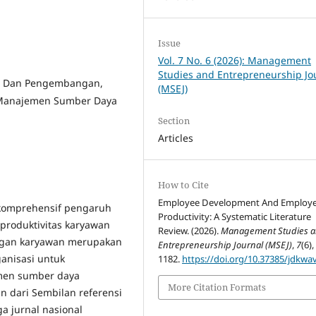
Issue
Vol. 7 No. 6 (2026): Management
Studies and Entrepreneurship Jo
n Dan Pengembangan,
(MSEJ)
n Manajemen Sumber Daya
Section
Articles
How to Cite
Employee Development And Employ
a komprehensif pengaruh
Productivity: A Systematic Literature
produktivitas karyawan
Review. (2026).
Management Studies 
angan karyawan merupakan
Entrepreneurship Journal (MSEJ)
,
7
(6)
ganisasi untuk
1182.
https://doi.org/10.37385/jdkwa
tmen sumber daya
More Citation Formats
n dari Sembilan referensi
ga jurnal nasional