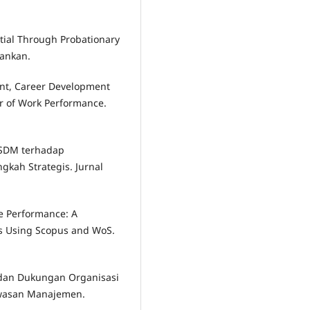
ntial Through Probationary
bankan.
ent, Career Development
r of Work Performance.
 SDM terhadap
gkah Strategis. Jurnal
e Performance: A
s Using Scopus and WoS.
 dan Dukungan Organisasi
awasan Manajemen.