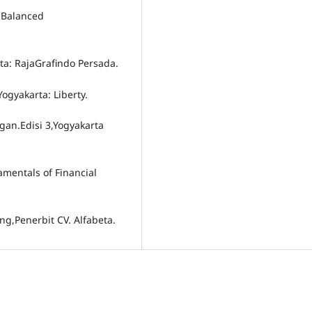
 Balanced
rta: RajaGrafindo Persada.
ogyakarta: Liberty.
gan.Edisi 3,Yogyakarta
amentals of Financial
g,Penerbit CV. Alfabeta.