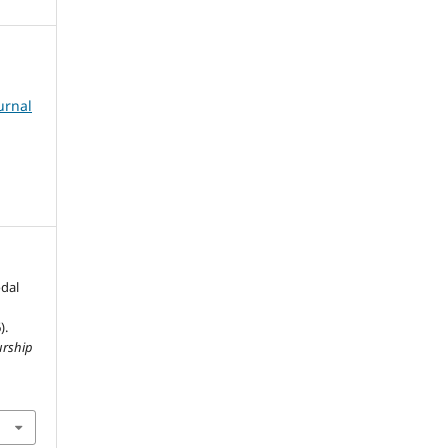
urnal
dal
).
urship