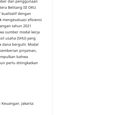
sumber dan penggunaan
era Belitang III OKU
 kualitatif dengan
k mengevaluasi efisiensi
euangan tahun 2021
hwa sumber modal kerja
asil usaha (SHU) yang
a dana bergulir. Modal
 pemberian pinjaman,
isimpulkan bahwa
un perlu ditingkatkan
an Keuangan. Jakarta: