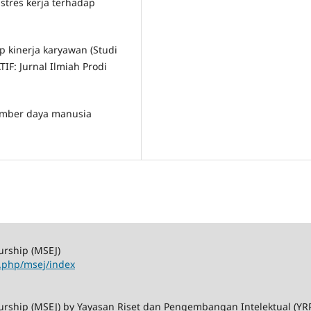
 stres kerja terhadap
p kinerja karyawan (Studi
F: Jurnal Ilmiah Prodi
sumber daya manusia
urship (MSEJ)
x.php/msej/index
rship (MSEJ) by Yayasan Riset dan Pengembangan Intelektual (YRPI