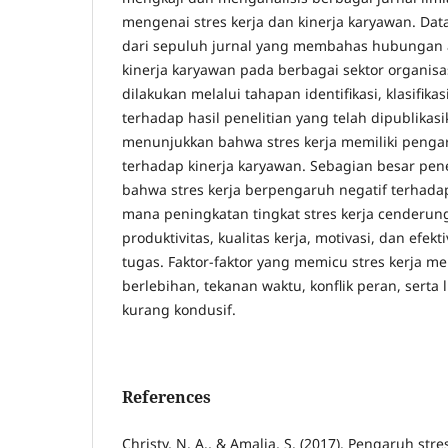
mengenai stres kerja dan kinerja karyawan. Data
dari sepuluh jurnal yang membahas hubungan a
kinerja karyawan pada berbagai sektor organisasi
dilakukan melalui tahapan identifikasi, klasifikas
terhadap hasil penelitian yang telah dipublikasik
menunjukkan bahwa stres kerja memiliki pengar
terhadap kinerja karyawan. Sebagian besar pen
bahwa stres kerja berpengaruh negatif terhadap
mana peningkatan tingkat stres kerja cenderu
produktivitas, kualitas kerja, motivasi, dan efek
tugas. Faktor-faktor yang memicu stres kerja me
berlebihan, tekanan waktu, konflik peran, serta
kurang kondusif.
References
Christy, N. A., & Amalia, S. (2017). Pengaruh stre