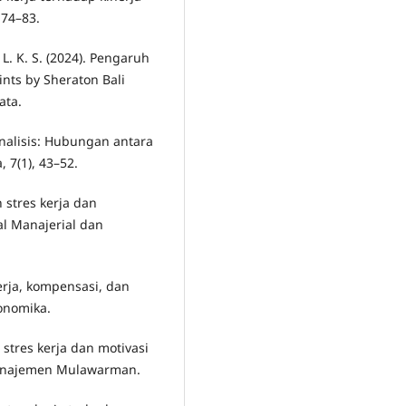
 74–83.
. L. K. S. (2024). Pengaruh
ints by Sheraton Bali
ata.
-analisis: Hubungan antara
, 7(1), 43–52.
h stres kerja dan
al Manajerial dan
erja, kompensasi, dan
konomika.
 stres kerja dan motivasi
 Manajemen Mulawarman.