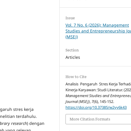
Issue
Vol. 7 No. 6 (2026): Management
Studies and Entrepreneurship Jo
(MSEJ)
Section
Articles
How to Cite
Analisis Pengaruh Stres Kerja Terha
Kinerja Karyawan: Studi Literatur. (202
Management Studies and Entreprene
Journal (MSEJ)
,
7
(6), 145-152.
https://doi.org/10.37385/w2yy6k43
garuh stres kerja
nelitian terdahulu.
More Citation Formats
ibrary research
) dengan
ah yang relevan