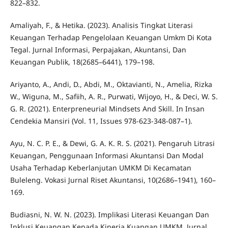
822–832.
Amaliyah, F., & Hetika. (2023). Analisis Tingkat Literasi
Keuangan Terhadap Pengelolaan Keuangan Umkm Di Kota
Tegal. Jurnal Informasi, Perpajakan, Akuntansi, Dan
Keuangan Publik, 18(2685–6441), 179–198.
Ariyanto, A., Andi, D., Abdi, M., Oktavianti, N., Amelia, Rizka
W., Wiguna, M., Safiih, A. R., Purwati, Wijoyo, H., & Deci, W. S.
G. R. (2021). Enterpreneurial Mindsets And Skill. In Insan
Cendekia Mansiri (Vol. 11, Issues 978-623-348-087–1).
Ayu, N. C. P. E., & Dewi, G. A. K. R. S. (2021). Pengaruh Litrasi
Keuangan, Penggunaan Informasi Akuntansi Dan Modal
Usaha Terhadap Keberlanjutan UMKM Di Kecamatan
Buleleng. Vokasi Jurnal Riset Akuntansi, 10(2686–1941), 160–
169.
Budiasni, N. W. N. (2023). Implikasi Literasi Keuangan Dan
Inklusi Keuangan Kepada Kinerja Kuangan UMKM. Jurnal