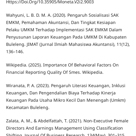
Https://Doi.Org/10.35905/Moneta.V2i2.9003
Wahyuni, L. B. D. M. A. (2020). Pengaruh Sosialisasi SAK
EMKM, Pemahaman Akuntansi, Dan Tingkat Kesiapan
Pelaku UMKM Terhadap Implementasi SAK EMKM Dalam
Penyusunan Laporan Keuangan Pada UMKM Di Kabupaten
Buleleng. JIMAT (Jurnal Ilmiah Mahasiswa Akuntansi), 11(12),
136–146.
Wikipedia. (2025). Importance Of Behavioral Factors On
Financial Reporting Quality Of Smes. Wikipedia.
Wiranata, P. A. (2023). Pengaruh Literasi Keuangan, Inklusi
Keuangan, Dan Pengendalian Biaya Terhadap Kinerja
Keuangan Pada Usaha Mikro Kecil Dan Menengah (Umkm)
Kecamatan Buleleng.
Zalata, A. M., & Abdelfattah, T. (2021). Non-Executive Female
Directors And Earnings Management Using Classification
Shifting. Journal Of Business Research, 134(May), 301–315.