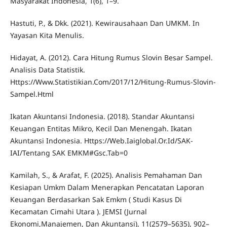
Masyarakat Indonesia, 1(6), 1–9.
Hastuti, P., & Dkk. (2021). Kewirausahaan Dan UMKM. In
Yayasan Kita Menulis.
Hidayat, A. (2012). Cara Hitung Rumus Slovin Besar Sampel.
Analisis Data Statistik.
Https://Www.Statistikian.Com/2017/12/Hitung-Rumus-Slovin-
Sampel.Html
Ikatan Akuntansi Indonesia. (2018). Standar Akuntansi
Keuangan Entitas Mikro, Kecil Dan Menengah. Ikatan
Akuntansi Indonesia. Https://Web.Iaiglobal.Or.Id/SAK-
IAI/Tentang SAK EMKM#Gsc.Tab=0
Kamilah, S., & Arafat, F. (2025). Analisis Pemahaman Dan
Kesiapan Umkm Dalam Menerapkan Pencatatan Laporan
Keuangan Berdasarkan Sak Emkm ( Studi Kasus Di
Kecamatan Cimahi Utara ). JEMSI (Jurnal
Ekonomi,Manajemen, Dan Akuntansi), 11(2579–5635), 902–