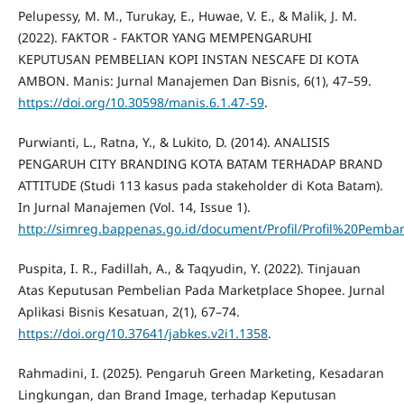
Pelupessy, M. M., Turukay, E., Huwae, V. E., & Malik, J. M.
(2022). FAKTOR - FAKTOR YANG MEMPENGARUHI
KEPUTUSAN PEMBELIAN KOPI INSTAN NESCAFE DI KOTA
AMBON. Manis: Jurnal Manajemen Dan Bisnis, 6(1), 47–59.
https://doi.org/10.30598/manis.6.1.47-59
.
Purwianti, L., Ratna, Y., & Lukito, D. (2014). ANALISIS
PENGARUH CITY BRANDING KOTA BATAM TERHADAP BRAND
ATTITUDE (Studi 113 kasus pada stakeholder di Kota Batam).
In Jurnal Manajemen (Vol. 14, Issue 1).
http://simreg.bappenas.go.id/document/Profil/Profil%20Pemba
Puspita, I. R., Fadillah, A., & Taqyudin, Y. (2022). Tinjauan
Atas Keputusan Pembelian Pada Marketplace Shopee. Jurnal
Aplikasi Bisnis Kesatuan, 2(1), 67–74.
https://doi.org/10.37641/jabkes.v2i1.1358
.
Rahmadini, I. (2025). Pengaruh Green Marketing, Kesadaran
Lingkungan, dan Brand Image, terhadap Keputusan