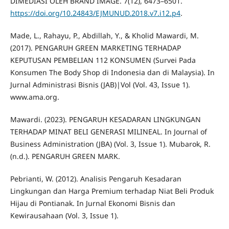
DIMEDIASI OLEH BRAND IMAGE. 7(12), 6473–6501.
https://doi.org/10.24843/EJMUNUD.2018.v7.i12.p4
.
Made, L., Rahayu, P., Abdillah, Y., & Kholid Mawardi, M.
(2017). PENGARUH GREEN MARKETING TERHADAP
KEPUTUSAN PEMBELIAN 112 KONSUMEN (Survei Pada
Konsumen The Body Shop di Indonesia dan di Malaysia). In
Jurnal Administrasi Bisnis (JAB)|Vol (Vol. 43, Issue 1).
www.ama.org.
Mawardi. (2023). PENGARUH KESADARAN LINGKUNGAN
TERHADAP MINAT BELI GENERASI MILINEAL. In Journal of
Business Administration (JBA) (Vol. 3, Issue 1). Mubarok, R.
(n.d.). PENGARUH GREEN MARK.
Pebrianti, W. (2012). Analisis Pengaruh Kesadaran
Lingkungan dan Harga Premium terhadap Niat Beli Produk
Hijau di Pontianak. In Jurnal Ekonomi Bisnis dan
Kewirausahaan (Vol. 3, Issue 1).