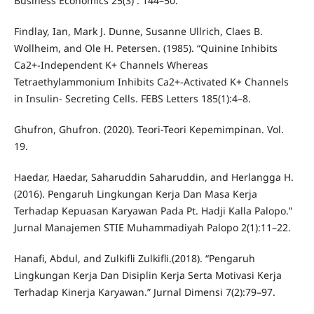
Business Economics 25(3) : 144–50.
Findlay, Ian, Mark J. Dunne, Susanne Ullrich, Claes B.
Wollheim, and Ole H. Petersen. (1985). “Quinine Inhibits
Ca2+-Independent K+ Channels Whereas
Tetraethylammonium Inhibits Ca2+-Activated K+ Channels
in Insulin- Secreting Cells. FEBS Letters 185(1):4–8.
Ghufron, Ghufron. (2020). Teori-Teori Kepemimpinan. Vol.
19.
Haedar, Haedar, Saharuddin Saharuddin, and Herlangga H.
(2016). Pengaruh Lingkungan Kerja Dan Masa Kerja
Terhadap Kepuasan Karyawan Pada Pt. Hadji Kalla Palopo.”
Jurnal Manajemen STIE Muhammadiyah Palopo 2(1):11–22.
Hanafi, Abdul, and Zulkifli Zulkifli.(2018). “Pengaruh
Lingkungan Kerja Dan Disiplin Kerja Serta Motivasi Kerja
Terhadap Kinerja Karyawan.” Jurnal Dimensi 7(2):79–97.