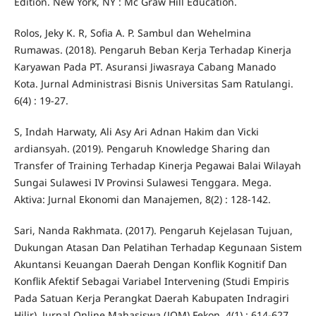
Edition. New York, NY : Mc Graw Hill Education.
Rolos, Jeky K. R, Sofia A. P. Sambul dan Wehelmina
Rumawas. (2018). Pengaruh Beban Kerja Terhadap Kinerja
Karyawan Pada PT. Asuransi Jiwasraya Cabang Manado
Kota. Jurnal Administrasi Bisnis Universitas Sam Ratulangi.
6(4) : 19-27.
S, Indah Harwaty, Ali Asy Ari Adnan Hakim dan Vicki
ardiansyah. (2019). Pengaruh Knowledge Sharing dan
Transfer of Training Terhadap Kinerja Pegawai Balai Wilayah
Sungai Sulawesi IV Provinsi Sulawesi Tenggara. Mega.
Aktiva: Jurnal Ekonomi dan Manajemen, 8(2) : 128-142.
Sari, Nanda Rakhmata. (2017). Pengaruh Kejelasan Tujuan,
Dukungan Atasan Dan Pelatihan Terhadap Kegunaan Sistem
Akuntansi Keuangan Daerah Dengan Konflik Kognitif Dan
Konflik Afektif Sebagai Variabel Intervening (Studi Empiris
Pada Satuan Kerja Perangkat Daerah Kabupaten Indragiri
Hilir). Jurnal Online Mahasiswa (JOM) Fekon, 4(1) : 614-627.