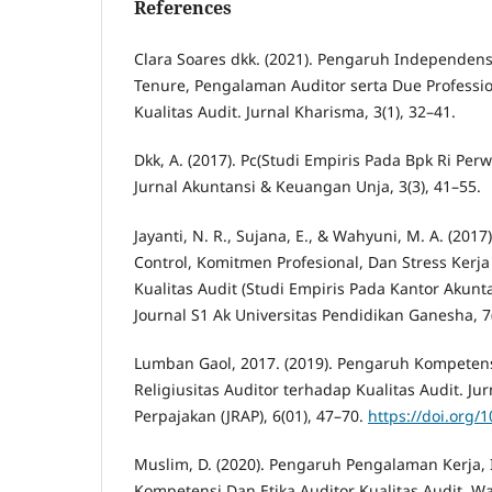
References
Clara Soares dkk. (2021). Pengaruh Independensi
Tenure, Pengalaman Auditor serta Due Professi
Kualitas Audit. Jurnal Kharisma, 3(1), 32–41.
Dkk, A. (2017). Pc(Studi Empiris Pada Bpk Ri Perw
Jurnal Akuntansi & Keuangan Unja, 3(3), 41–55.
Jayanti, N. R., Sujana, E., & Wahyuni, M. A. (201
Control, Komitmen Profesional, Dan Stress Kerj
Kualitas Audit (Studi Empiris Pada Kantor Akuntan
Journal S1 Ak Universitas Pendidikan Ganesha, 7(
Lumban Gaol, 2017. (2019). Pengaruh Kompeten
Religiusitas Auditor terhadap Kualitas Audit. Ju
Perpajakan (JRAP), 6(01), 47–70.
https://doi.org/
Muslim, D. (2020). Pengaruh Pengalaman Kerja, 
Kompetensi Dan Etika Auditor Kualitas Audit. W