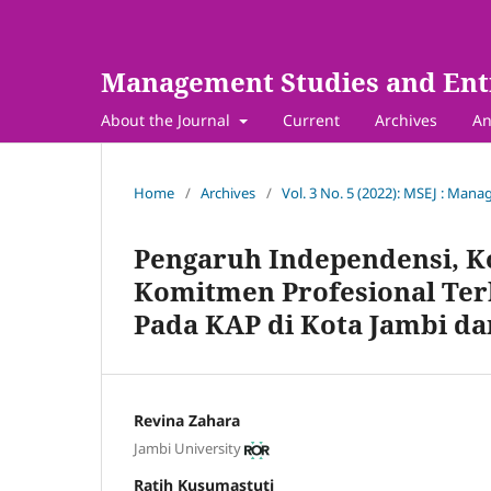
Management Studies and Ent
About the Journal
Current
Archives
An
Home
/
Archives
/
Vol. 3 No. 5 (2022): MSEJ : Man
Pengaruh Independensi, K
Komitmen Profesional Terh
Pada KAP di Kota Jambi d
Revina Zahara
Jambi University
Ratih Kusumastuti