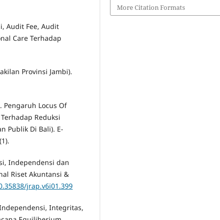
More Citation Formats
, Audit Fee, Audit
onal Care Terhadap
akilan Provinsi Jambi).
7). Pengaruh Locus Of
a Terhadap Reduksi
 Publik Di Bali). E-
1).
si, Independensi dan
rnal Riset Akuntansi &
10.35838/jrap.v6i01.399
Independensi, Integritas,
acana Equiliberium