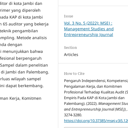
itor di kota Jambi dan
rimer yang diperoleh
Issue
pada KAP di kota Jambi
Vol. 3 No. 5 (2022): MSEJ :
 65 auditor yang bekerja
Management Studies and
teknik pengambilan
Entrepreneurship Journal
mpling. Metode analisis
anda dengan
Section
ini menunjukkan bahwa
Articles
fesional berpengaruh
. Sampel dalam penelitian
P di Jambi dan Palembang.
How to Cite
rluas wilayah sampel
Pengaruh Independensi, Kompetensi
n ini dapat berkembang.
Pengalaman Kerja, dan Komitmen
Profesional Terhadap Kualitas Audit (
Empiris Pada KAP di Kota Jambi dan
aman Kerja, Komitmen
Palembang). (2022).
Management Stud
and Entrepreneurship Journal (MSEJ)
,
3274-3280.
https://doi.org/10.37385/msej.v3i5.12