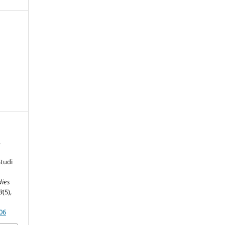
,
Studi
ies
3
(5),
06