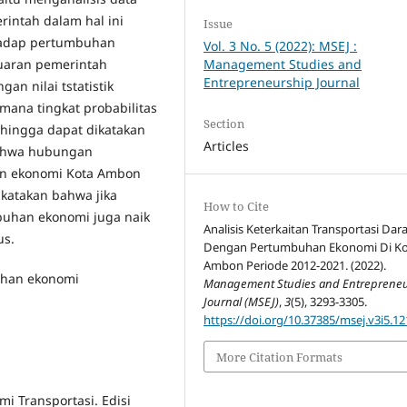
intah dalam hal ini
Issue
rhadap pertumbuhan
Vol. 3 No. 5 (2022): MSEJ :
luaran pemerintah
Management Studies and
Entrepreneurship Journal
an nilai tstatistik
 mana tingkat probabilitas
Section
ehingga dapat dikatakan
Articles
 bahwa hubungan
n ekonomi Kota Ambon
ikatakan bahwa jika
How to Cite
uhan ekonomi juga naik
Analisis Keterkaitan Transportasi Dar
us.
Dengan Pertumbuhan Ekonomi Di K
Ambon Periode 2012-2021. (2022).
uhan ekonomi
Management Studies and Entreprene
Journal (MSEJ)
,
3
(5), 3293-3305.
https://doi.org/10.37385/msej.v3i5.12
More Citation Formats
mi Transportasi. Edisi