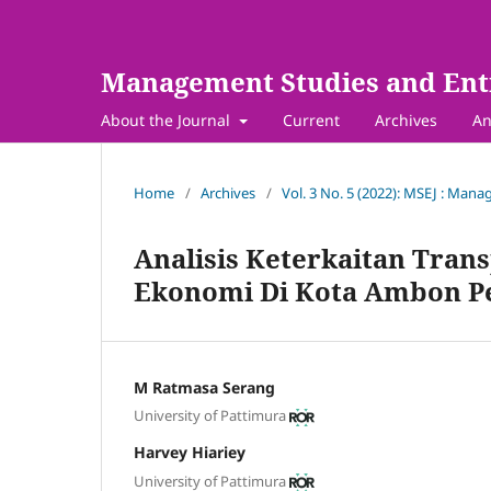
Management Studies and Ent
About the Journal
Current
Archives
An
Home
/
Archives
/
Vol. 3 No. 5 (2022): MSEJ : Man
Analisis Keterkaitan Tra
Ekonomi Di Kota Ambon Pe
M Ratmasa Serang
University of Pattimura
Harvey Hiariey
University of Pattimura