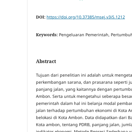
DOI:
https://doi.org/10.37385/msej.v3i5.1212
Keywords:
Pengeluaran Pemerintah, Pertumbu
Abstract
Tujuan dari penelitian ini adalah untuk menget
perkembangan sarana, dan prasarana seperti j
panjang jalan, yang kaitannya dengan pertumb
Ambon. Serta untuk mengetahui seberapa besa
pemerintah dalam hal ini belanja modal pemba
jalan terhadap pertumbuhan ekonomi di Kota Am
belokasi di Kota Ambon. Data didapatkan dari Ba
Kota ambon, tentang PDRB, panjang jalan, juml
indikator ekonomi. Metode Regresi Sederhana y