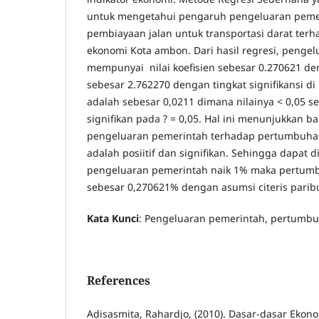
untuk mengetahui pengaruh pengeluaran pemer
pembiayaan jalan untuk transportasi darat te
ekonomi Kota ambon. Dari hasil regresi, penge
mempunyai nilai koefisien sebesar 0.270621 deng
sebesar 2.762270 dengan tingkat signifikansi di
adalah sebesar 0,0211 dimana nilainya < 0,05 s
signifikan pada ? = 0,05. Hal ini menunjukkan
pengeluaran pemerintah terhadap pertumbuha
adalah posiitif dan signifikan. Sehingga dapat d
pengeluaran pemerintah naik 1% maka pertumb
sebesar 0,270621% dengan asumsi citeris parib
Kata Kunci
: Pengeluaran pemerintah, pertumb
References
Adisasmita, Rahardjo, (2010). Dasar-dasar Ekono