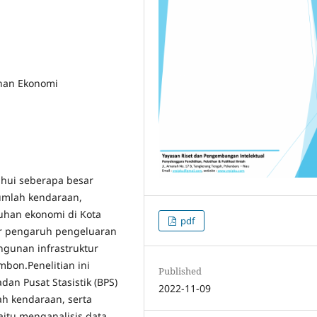
han Ekonomi
ahui seberapa besar
umlah kendaraan,
uhan ekonomi di Kota
pdf
r pengaruh pengeluaran
ngunan infrastruktur
bon.Penelitian ini
Published
dan Pusat Stasistik (BPS)
2022-11-09
ah kendaraan, serta
aitu menganalisis data