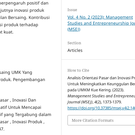
 berpengaruh positif dan
Issue
jutnya inovasi produk
Vol. 4 No. 2 (2023): Management
lan Bersaing. Kontribusi
Studies and Entrepreneurship Jo
asi produk terhadap
(MSEJ)
t kuat.
Section
Articles
How to Cite
ersaing UMK Yang
Analisis Orientasi Pasar dan Inovasi 
 Produk. Pengembangan
Untuk Meningkatkan Keunggulan Be
pada UMKM Kue Kering. (2023).
Management Studies and Entreprene
asar , Inovasi Dan
Journal (MSEJ)
,
4
(2), 1373-1379.
eatif Untuk Mencapai
https://doi.org/10.37385/msej.v4i2.14
tif yang Tergabung dalam
More Citation Formats
asar , Inovasi Produk ,
47.