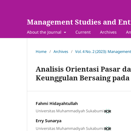
Management Studies and Ent
About the Journal
Current
Archives
An
Home
/
Archives
/
Vol. 4 No. 2 (2023): Management
Analisis Orientasi Pasar 
Keunggulan Bersaing pad
Fahmi Hidayahtullah
Universitas Muhammadiyah Sukabumi
Erry Sunarya
Universitas Muhammadiyah Sukabumi