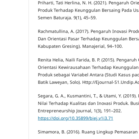
Priharti, Tati Herlina, N. H. (2021). Pengaruh Or
Produk Terhadap Keunggulan Bersaing Pada Usa
Semen Baturaja. 9(1), 45–59.
Rachmatullina, A. (2017). Pengaruh Inovasi Pro
Dan Orientasi Pasar Terhadap Keunggulan Bersa
Kabupaten Gresing). Manajerial, 94–100.
Renita Helia, Naili Farida, B. P. (2015). Pengaruh
Orientasi Kewirausahaan Terhadap Keunggulan 
Produk sebagai Variabel Antara (Studi Kasus p
Batik Laweyan, Solo). Http://Ejournal-S1.Undip.Ac
Segara, G. A., Kusmantini, T., & Utami, Y. (2019)
Nilai Terhadap Kualitas dan Inovasi Produk. Bus
Entrepreneurship Journal, 1(3), 191–202.
https://doi.org/10.35899/biej.v1i3.71
Simamora, B. (2016). Ruang Lingkup Pemasaran S