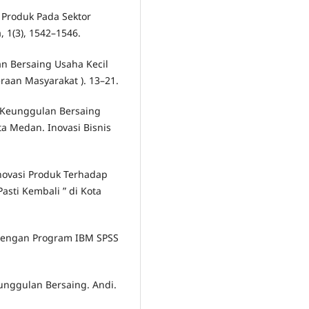
si Produk Pada Sektor
 1(3), 1542–1546.
an Bersaing Usaha Kecil
aan Masyarakat ). 13–21.
an Keunggulan Bersaing
a Medan. Inovasi Bisnis
 Inovasi Produk Terhadap
sti Kembali ” di Kota
te Dengan Program IBM SPSS
eunggulan Bersaing. Andi.