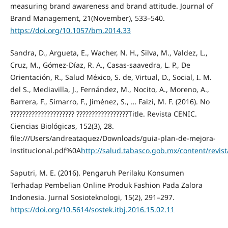
measuring brand awareness and brand attitude. Journal of
Brand Management, 21(November), 533–540.
https://doi.org/10.1057/bm.2014.33
Sandra, D., Argueta, E., Wacher, N. H., Silva, M., Valdez, L.,
Cruz, M., Gómez-Díaz, R. A., Casas-saavedra, L. P., De
Orientación, R., Salud México, S. de, Virtual, D., Social, I. M.
del S., Mediavilla, J., Fernández, M., Nocito, A., Moreno, A.,
Barrera, F., Simarro, F., Jiménez, S., … Faizi, M. F. (2016). No
????????????????????? ?????????????????Title. Revista CENIC.
Ciencias Biológicas, 152(3), 28.
file:///Users/andreataquez/Downloads/guia-plan-de-mejora-
institucional.pdf%0A
http://salud.tabasco.gob.mx/content/revi
Saputri, M. E. (2016). Pengaruh Perilaku Konsumen
Terhadap Pembelian Online Produk Fashion Pada Zalora
Indonesia. Jurnal Sosioteknologi, 15(2), 291–297.
https://doi.org/10.5614/sostek.itbj.2016.15.02.11