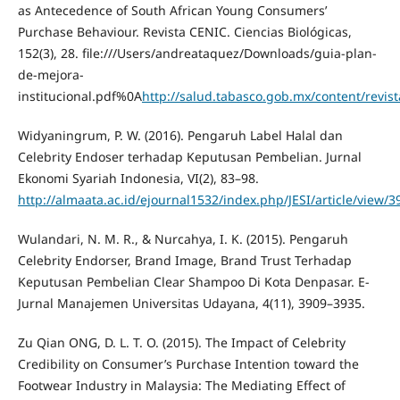
as Antecedence of South African Young Consumers’
Purchase Behaviour. Revista CENIC. Ciencias Biológicas,
152(3), 28. file:///Users/andreataquez/Downloads/guia-plan-
de-mejora-
institucional.pdf%0A
http://salud.tabasco.gob.mx/content/revi
Widyaningrum, P. W. (2016). Pengaruh Label Halal dan
Celebrity Endoser terhadap Keputusan Pembelian. Jurnal
Ekonomi Syariah Indonesia, VI(2), 83–98.
http://almaata.ac.id/ejournal1532/index.php/JESI/article/view/3
Wulandari, N. M. R., & Nurcahya, I. K. (2015). Pengaruh
Celebrity Endorser, Brand Image, Brand Trust Terhadap
Keputusan Pembelian Clear Shampoo Di Kota Denpasar. E-
Jurnal Manajemen Universitas Udayana, 4(11), 3909–3935.
Zu Qian ONG, D. L. T. O. (2015). The Impact of Celebrity
Credibility on Consumer’s Purchase Intention toward the
Footwear Industry in Malaysia: The Mediating Effect of