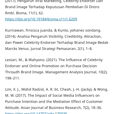
(2017). Pengaruh Viral Marketing, Celebrity Endorser Dan
Brand Image Terhadap Keputusan Pembelian Di Distro
Rmbl. Bisma, 11(1), 62.
https://doi.org/10.19184/bisma.v11i1.6209
Kurniawan, frnsisca juanda, & Kunto, yohanes sondang.
(2014). Analisa Pengaruh Visibility, Credibility, Attraction,
dan Power Celebrity Endorser Terhadap Brand Image Bedak
Marcks Venus. Jurnal Strategi Pemasaran, 2(1), 1–8.
Lestari, M., & Wahyono. (2021). The Influence of Celebrity
Endorser and Online Promotion on Purchase Decision
Throudh Brand Image. Management Analysis Journal, 10(2),
198–211.
Lim, X. J., Mohd Radzol, A. R. bt, Cheah, J.-H. (Jacky), & Wong,
M. W. (2017). The Impact of Social Media Influencers on
Purchase Intention and the Mediation Effect of Customer
Attitude. Asian Journal of Business Research, 7(2), 18–36.
https://doi.org/10.14707/ajbr.170035