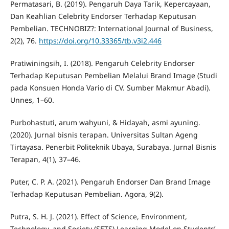
Permatasari, B. (2019). Pengaruh Daya Tarik, Kepercayaan,
Dan Keahlian Celebrity Endorser Terhadap Keputusan
Pembelian. TECHNOBIZ?: International Journal of Business,
2(2), 76.
https://doi.org/10.33365/tb.v3i2.446
Pratiwiningsih, I. (2018). Pengaruh Celebrity Endorser
Terhadap Keputusan Pembelian Melalui Brand Image (Studi
pada Konsuen Honda Vario di CV. Sumber Makmur Abadi).
Unnes, 1–60.
Purbohastuti, arum wahyuni, & Hidayah, asmi ayuning.
(2020). Jurnal bisnis terapan. Universitas Sultan Ageng
Tirtayasa. Penerbit Politeknik Ubaya, Surabaya. Jurnal Bisnis
Terapan, 4(1), 37–46.
Puter, C. P. A. (2021). Pengaruh Endorser Dan Brand Image
Terhadap Keputusan Pembelian. Agora, 9(2).
Putra, S. H. J. (2021). Effect of Science, Environment,
Technology, and Society (SETS) Learning Model on Students’