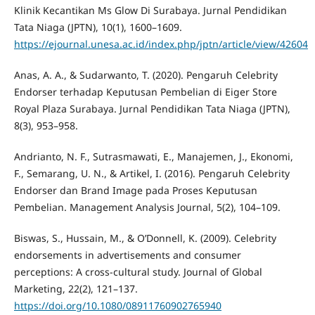
Klinik Kecantikan Ms Glow Di Surabaya. Jurnal Pendidikan
Tata Niaga (JPTN), 10(1), 1600–1609.
https://ejournal.unesa.ac.id/index.php/jptn/article/view/42604
Anas, A. A., & Sudarwanto, T. (2020). Pengaruh Celebrity
Endorser terhadap Keputusan Pembelian di Eiger Store
Royal Plaza Surabaya. Jurnal Pendidikan Tata Niaga (JPTN),
8(3), 953–958.
Andrianto, N. F., Sutrasmawati, E., Manajemen, J., Ekonomi,
F., Semarang, U. N., & Artikel, I. (2016). Pengaruh Celebrity
Endorser dan Brand Image pada Proses Keputusan
Pembelian. Management Analysis Journal, 5(2), 104–109.
Biswas, S., Hussain, M., & O’Donnell, K. (2009). Celebrity
endorsements in advertisements and consumer
perceptions: A cross-cultural study. Journal of Global
Marketing, 22(2), 121–137.
https://doi.org/10.1080/08911760902765940