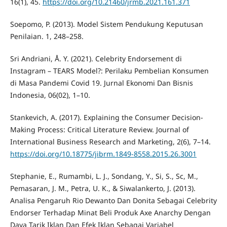
16(1), 45.
https://doi.org/10.21460/jrmb.2021.161.371
Soepomo, P. (2013). Model Sistem Pendukung Keputusan
Penilaian. 1, 248–258.
Sri Andriani, Å. Y. (2021). Celebrity Endorsement di
Instagram – TEARS Model?: Perilaku Pembelian Konsumen
di Masa Pandemi Covid 19. Jurnal Ekonomi Dan Bisnis
Indonesia, 06(02), 1–10.
Stankevich, A. (2017). Explaining the Consumer Decision-
Making Process: Critical Literature Review. Journal of
International Business Research and Marketing, 2(6), 7–14.
https://doi.org/10.18775/jibrm.1849-8558.2015.26.3001
Stephanie, E., Rumambi, L. J., Sondang, Y., Si, S., Sc, M.,
Pemasaran, J. M., Petra, U. K., & Siwalankerto, J. (2013).
Analisa Pengaruh Rio Dewanto Dan Donita Sebagai Celebrity
Endorser Terhadap Minat Beli Produk Axe Anarchy Dengan
Daya Tarik Iklan Dan Efek Iklan Sebagai Variabel