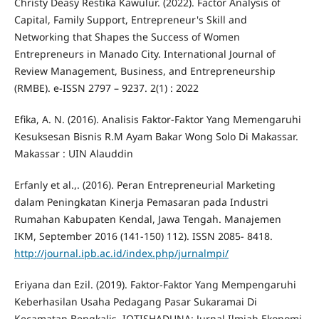
Christy Deasy Restika Kawulur. (2022). Factor Analysis of
Capital, Family Support, Entrepreneur's Skill and
Networking that Shapes the Success of Women
Entrepreneurs in Manado City. International Journal of
Review Management, Business, and Entrepreneurship
(RMBE). e-ISSN 2797 – 9237. 2(1) : 2022
Efika, A. N. (2016). Analisis Faktor-Faktor Yang Memengaruhi
Kesuksesan Bisnis R.M Ayam Bakar Wong Solo Di Makassar.
Makassar : UIN Alauddin
Erfanly et al.,. (2016). Peran Entrepreneurial Marketing
dalam Peningkatan Kinerja Pemasaran pada Industri
Rumahan Kabupaten Kendal, Jawa Tengah. Manajemen
IKM, September 2016 (141-150) 112). ISSN 2085- 8418.
http://journal.ipb.ac.id/index.php/jurnalmpi/
Eriyana dan Ezil. (2019). Faktor-Faktor Yang Mempengaruhi
Keberhasilan Usaha Pedagang Pasar Sukaramai Di
Kecamatan Bengkalis. IQTISHADUNA: Jurnal Ilmiah Ekonomi