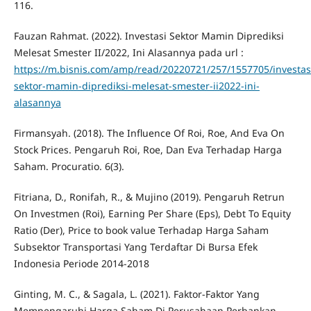
116.
Fauzan Rahmat. (2022). Investasi Sektor Mamin Diprediksi
Melesat Smester II/2022, Ini Alasannya pada url :
https://m.bisnis.com/amp/read/20220721/257/1557705/investas
sektor-mamin-diprediksi-melesat-smester-ii2022-ini-
alasannya
Firmansyah. (2018). The Influence Of Roi, Roe, And Eva On
Stock Prices. Pengaruh Roi, Roe, Dan Eva Terhadap Harga
Saham. Procuratio. 6(3).
Fitriana, D., Ronifah, R., & Mujino (2019). Pengaruh Retrun
On Investmen (Roi), Earning Per Share (Eps), Debt To Equity
Ratio (Der), Price to book value Terhadap Harga Saham
Subsektor Transportasi Yang Terdaftar Di Bursa Efek
Indonesia Periode 2014-2018
Ginting, M. C., & Sagala, L. (2021). Faktor-Faktor Yang
Mempengaruhi Harga Saham Di Perusahaan Perbankan