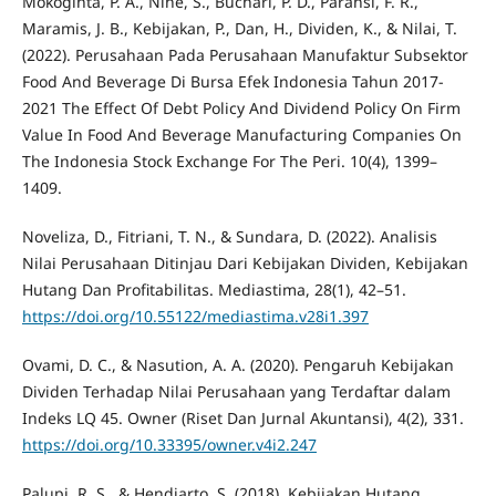
Mokoginta, P. A., Nihe, S., Buchari, P. D., Paransi, F. R.,
Maramis, J. B., Kebijakan, P., Dan, H., Dividen, K., & Nilai, T.
(2022). Perusahaan Pada Perusahaan Manufaktur Subsektor
Food And Beverage Di Bursa Efek Indonesia Tahun 2017-
2021 The Effect Of Debt Policy And Dividend Policy On Firm
Value In Food And Beverage Manufacturing Companies On
The Indonesia Stock Exchange For The Peri. 10(4), 1399–
1409.
Noveliza, D., Fitriani, T. N., & Sundara, D. (2022). Analisis
Nilai Perusahaan Ditinjau Dari Kebijakan Dividen, Kebijakan
Hutang Dan Profitabilitas. Mediastima, 28(1), 42–51.
https://doi.org/10.55122/mediastima.v28i1.397
Ovami, D. C., & Nasution, A. A. (2020). Pengaruh Kebijakan
Dividen Terhadap Nilai Perusahaan yang Terdaftar dalam
Indeks LQ 45. Owner (Riset Dan Jurnal Akuntansi), 4(2), 331.
https://doi.org/10.33395/owner.v4i2.247
Palupi, R. S., & Hendiarto, S. (2018). Kebijakan Hutang ,