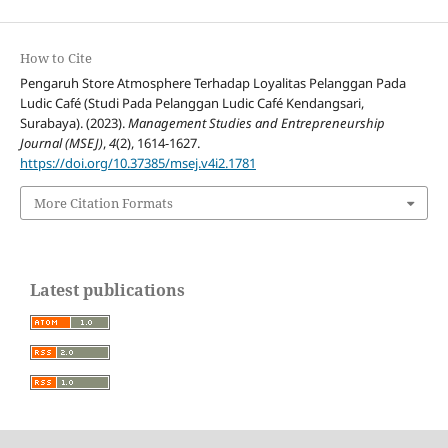
How to Cite
Pengaruh Store Atmosphere Terhadap Loyalitas Pelanggan Pada
Ludic Café (Studi Pada Pelanggan Ludic Café Kendangsari,
Surabaya). (2023).
Management Studies and Entrepreneurship
Journal (MSEJ)
,
4
(2), 1614-1627.
https://doi.org/10.37385/msej.v4i2.1781
More Citation Formats
Latest publications