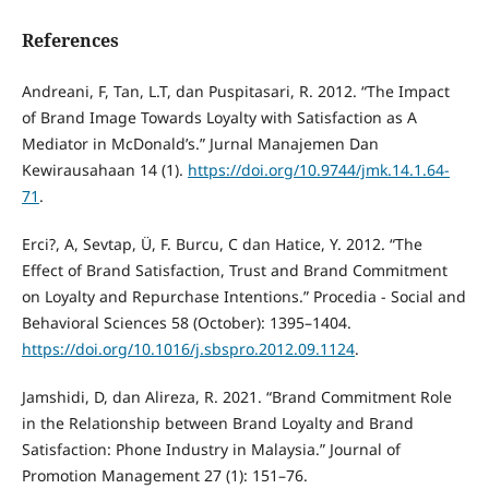
References
Andreani, F, Tan, L.T, dan Puspitasari, R. 2012. “The Impact
of Brand Image Towards Loyalty with Satisfaction as A
Mediator in McDonald’s.” Jurnal Manajemen Dan
Kewirausahaan 14 (1).
https://doi.org/10.9744/jmk.14.1.64-
71
.
Erci?, A, Sevtap, Ü, F. Burcu, C dan Hatice, Y. 2012. “The
Effect of Brand Satisfaction, Trust and Brand Commitment
on Loyalty and Repurchase Intentions.” Procedia - Social and
Behavioral Sciences 58 (October): 1395–1404.
https://doi.org/10.1016/j.sbspro.2012.09.1124
.
Jamshidi, D, dan Alireza, R. 2021. “Brand Commitment Role
in the Relationship between Brand Loyalty and Brand
Satisfaction: Phone Industry in Malaysia.” Journal of
Promotion Management 27 (1): 151–76.