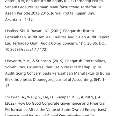
Asset (ROA) dan Return on Equity (ROE) Terhadap Harga
Saham Pada Perusahaan Manufaktur Yang Terdaftar Di
Asean Periode 2013-2015. Jurnal Profita: Kajian Ilmu
Akuntansi, 1–12.
Haalisa, SN. & Inayati, NI. (2021). Pengaruh Ukuran
Perusahaan, Audit Tenure, Kualitas Audit, Dan Audit Report
Lag Terhadap Opini Audit Going Concern. 1(1). 25-36. DOI:
10.30595/raar.v1i1.11721
Haryanto, Y. A., & Sudarno. (2019). Pengaruh Profitabilitas,
Solvabilitas, Likuiditas, dan Rasio Pasar terhadap Opini
Audit Going Concern pada Perusahaan Manufaktur di Bursa
Efek Indonesia. Diponegoro Journal of Accounting, 8(4), 1–
13.
Inrawan, A., Welly, Y., Lie, D., Sianipar, R. T., & Putri, J. A.
(2022). How Do Good Corporate Governance and Financial
Performance Affect the Value of State-Owned Enterprises?.
International Journal of Global Optimization and Its