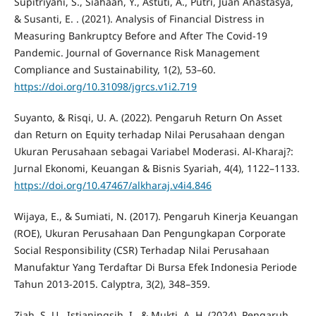
Supitriyani, S., Siahaan, Y., Astuti, A., Putri, Juan Anastasya,
& Susanti, E. . (2021). Analysis of Financial Distress in
Measuring Bankruptcy Before and After The Covid-19
Pandemic. Journal of Governance Risk Management
Compliance and Sustainability, 1(2), 53–60.
https://doi.org/10.31098/jgrcs.v1i2.719
Suyanto, & Risqi, U. A. (2022). Pengaruh Return On Asset
dan Return on Equity terhadap Nilai Perusahaan dengan
Ukuran Perusahaan sebagai Variabel Moderasi. Al-Kharaj?:
Jurnal Ekonomi, Keuangan & Bisnis Syariah, 4(4), 1122–1133.
https://doi.org/10.47467/alkharaj.v4i4.846
Wijaya, E., & Sumiati, N. (2017). Pengaruh Kinerja Keuangan
(ROE), Ukuran Perusahaan Dan Pengungkapan Corporate
Social Responsibility (CSR) Terhadap Nilai Perusahaan
Manufaktur Yang Terdaftar Di Bursa Efek Indonesia Periode
Tahun 2013-2015. Calyptra, 3(2), 348–359.
Ziah, S. U., Istianingsih, I., & Mukti, A. H. (2024). Pengaruh