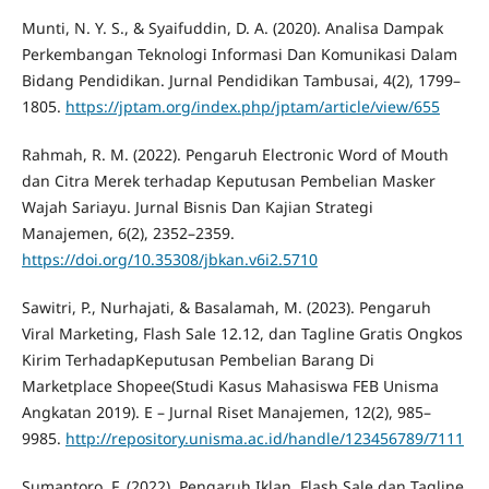
Munti, N. Y. S., & Syaifuddin, D. A. (2020). Analisa Dampak
Perkembangan Teknologi Informasi Dan Komunikasi Dalam
Bidang Pendidikan. Jurnal Pendidikan Tambusai, 4(2), 1799–
1805.
https://jptam.org/index.php/jptam/article/view/655
Rahmah, R. M. (2022). Pengaruh Electronic Word of Mouth
dan Citra Merek terhadap Keputusan Pembelian Masker
Wajah Sariayu. Jurnal Bisnis Dan Kajian Strategi
Manajemen, 6(2), 2352–2359.
https://doi.org/10.35308/jbkan.v6i2.5710
Sawitri, P., Nurhajati, & Basalamah, M. (2023). Pengaruh
Viral Marketing, Flash Sale 12.12, dan Tagline Gratis Ongkos
Kirim TerhadapKeputusan Pembelian Barang Di
Marketplace Shopee(Studi Kasus Mahasiswa FEB Unisma
Angkatan 2019). E – Jurnal Riset Manajemen, 12(2), 985–
9985.
http://repository.unisma.ac.id/handle/123456789/7111
Sumantoro, F. (2022). Pengaruh Iklan, Flash Sale dan Tagline