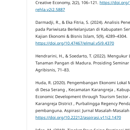
Creative Economy, 2(2), 106–121.
https://doi.org
rehla.v2i2.5887
Darmadji, R., & Eka Fitria, S. (2024). Analisis Pe
pada Pariwisata Berkelanjutan di Kabupaten Sem
Kajian Ekonomi & Bisnis Islam, 5(9), 4289–4304.
https://doi.org/10.47467/elmal.v5i9.4370
Hendrarini, H., & Soedarto, T. (2022). Mengukur
Tanaman Pangan di Madura. Prosiding Seminar 
Agribisnis, 71–83.
Huda, R. (2020). Pengembangan Ekonomi Lokal Me
di Desa Serang , Kecamatan Karangreja , Kabup
Economic Development through Tourism Sector at
Karangreja District , Purbalingga Regency Pen
pembanguna. Aspirasi: Jurnal Masalah-Masalah S
https://doi.org/10.22212/aspirasi.v11i2.1470