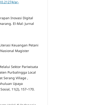
/10.21274/ar-
nerapan Inovasi Digital
arang. El-Mal: Jurnal
 Literasi Keuangan Petani
Nasional Magister
lalui Sektor Pariwisata
aten Purbalingga Local
 Serang Village ,
dahuluan Upaya
osial, 11(2), 157–170.