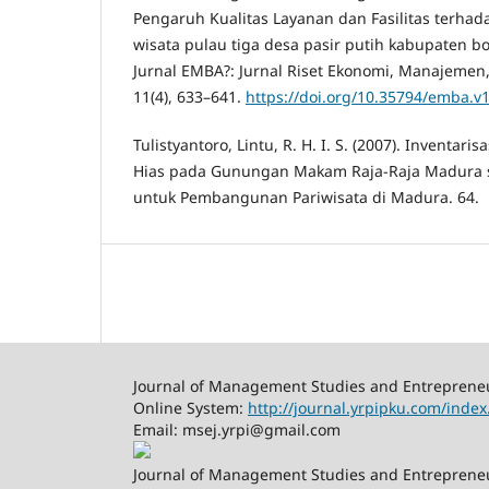
Pengaruh Kualitas Layanan dan Fasilitas terhad
wisata pulau tiga desa pasir putih kabupaten 
Jurnal EMBA?: Jurnal Riset Ekonomi, Manajemen,
11(4), 633–641.
https://doi.org/10.35794/emba.v
Tulistyantoro, Lintu, R. H. I. S. (2007). Inventar
Hias pada Gunungan Makam Raja-Raja Madura s
untuk Pembangunan Pariwisata di Madura. 64.
Journal of Management Studies and Entreprene
Online System:
http://journal.yrpipku.com/inde
Email: msej.yrpi@gmail.com
Journal of Management Studies and Entrepreneu