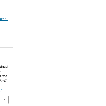
urnal
inasi
an
s and
, 5407-
61