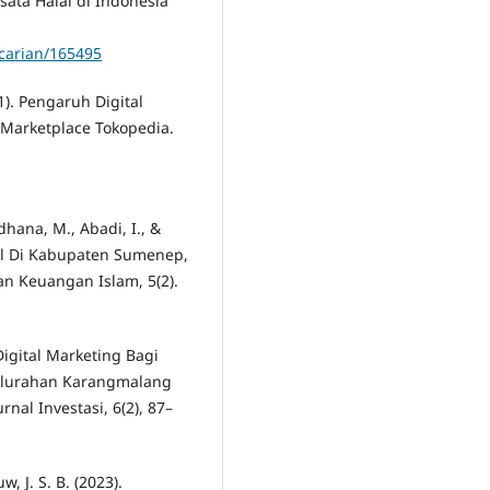
isata Halal di Indonesia
ncarian/165495
1). Pengaruh Digital
Marketplace Tokopedia.
dhana, M., Abadi, I., &
lal Di Kabupaten Sumenep,
an Keuangan Islam, 5(2).
igital Marketing Bagi
elurahan Karangmalang
al Investasi, 6(2), 87–
 J. S. B. (2023).