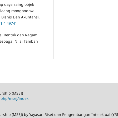
ap daya saing objek
bolaang mongondow.
 Bisnis Dan Akuntansi,
11i4.49741
isasi Bentuk dan Ragam
ebagai Nilai Tambah
urship (MSEJ)
x.php/msej/index
rship (MSEJ) by Yayasan Riset dan Pengembangan Intelektual (YRPI