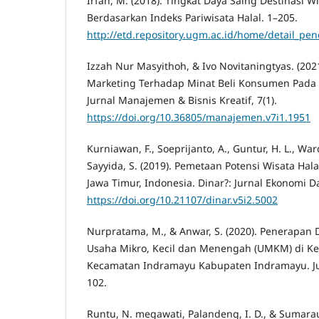
Irfan, M. (2018). Tingkat Daya Saing Destinasi W
Berdasarkan Indeks Pariwisata Halal. 1–205.
http://etd.repository.ugm.ac.id/home/detail_pe
Izzah Nur Masyithoh, & Ivo Novitaningtyas. (202
Marketing Terhadap Minat Beli Konsumen Pada 
Jurnal Manajemen & Bisnis Kreatif, 7(1).
https://doi.org/10.36805/manajemen.v7i1.1951
Kurniawan, F., Soeprijanto, A., Guntur, H. L., War
Sayyida, S. (2019). Pemetaan Potensi Wisata Ha
Jawa Timur, Indonesia. Dinar?: Jurnal Ekonomi D
https://doi.org/10.21107/dinar.v5i2.5002
Nurpratama, M., & Anwar, S. (2020). Penerapan D
Usaha Mikro, Kecil dan Menengah (UMKM) di K
Kecamatan Indramayu Kabupaten Indramayu. Jurn
102.
Runtu, N. megawati, Palandeng, I. D., & Sumarauw,