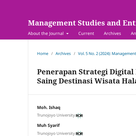
Management Studies and Ent
About the Journal
Current
Archives
An
Home
/
Archives
/
Vol. 5 No. 2 (2024): Management
Penerapan Strategi Digita
Saing Destinasi Wisata H
Moh. Ishaq
Trunojoyo University
Muh Syarif
Trunojoyo University