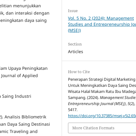
elitian menunjukkan
Issue
k, dan interaksi dengan
Vol. 5 No. 2 (2024): Management
peningkatan daya saing
Studies and Entrepreneurship Jo
(MSEJ)
Section
Articles
Dalam Upaya Peningkatan
How to Cite
Journal of Applied
Penerapan Strategi Digital Marketing
Untuk Meningkatkan Daya Saing Dest
Wisata Halal Makam Ratu Ibu Madeg
a Saing Industri
Sampang. (2024).
Management Studie
Entrepreneurship Journal (MSEJ)
,
5
(2)
5417.
https://doi.org/10.37385/msej.v5i2.65
2). Analisis Bibliometrik
nan Daya Saing Destinasi
More Citation Formats
lamic Traveling and