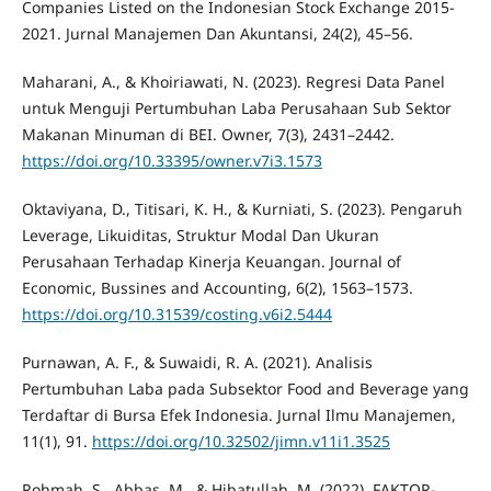
Companies Listed on the Indonesian Stock Exchange 2015-
2021. Jurnal Manajemen Dan Akuntansi, 24(2), 45–56.
Maharani, A., & Khoiriawati, N. (2023). Regresi Data Panel
untuk Menguji Pertumbuhan Laba Perusahaan Sub Sektor
Makanan Minuman di BEI. Owner, 7(3), 2431–2442.
https://doi.org/10.33395/owner.v7i3.1573
Oktaviyana, D., Titisari, K. H., & Kurniati, S. (2023). Pengaruh
Leverage, Likuiditas, Struktur Modal Dan Ukuran
Perusahaan Terhadap Kinerja Keuangan. Journal of
Economic, Bussines and Accounting, 6(2), 1563–1573.
https://doi.org/10.31539/costing.v6i2.5444
Purnawan, A. F., & Suwaidi, R. A. (2021). Analisis
Pertumbuhan Laba pada Subsektor Food and Beverage yang
Terdaftar di Bursa Efek Indonesia. Jurnal Ilmu Manajemen,
11(1), 91.
https://doi.org/10.32502/jimn.v11i1.3525
Rohmah, S., Abbas, M., & Hibatullah, M. (2022). FAKTOR-