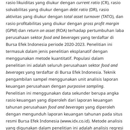
rasio likuiditas yang diukur dengan
current ratio
(CR), rasio
solvabilitas yang diukur dengan
debt ratio
(DR), rasio
aktivitas yang diukur dengan
total asset
turnove
r (TATO), dan
rasio profitabilitas yang diukur dengan
gross profit margin
(GPM) dan
return on asset
(ROA) terhadap pertumbuhan laba
perusahaan sektor
food and beverages
yang terdaftar di
Bursa Efek Indonesia periode 2020-2023. Penelitian ini
termasuk dalam jenis penelitian eksplanatif dengan
menggunakan metode kuantitatif. Populasi dalam
penelitian ini adalah seluruh perusahaan sektor
food and
beverages
yang terdaftar di Bursa Efek Indonesia. Teknik
pengambilan sampel menggunakan unit analisis laporan
keuangan perusahaan dengan
purposive sampling
.
Penelitian ini menggunakan data sekunder berupa angka
rasio keuangan yang diperoleh dari laporan keuangan
tahunan perusahaan
food and
beverages
yang diperoleh
dengan mengunduh laporan keuangan tahunan pada situs
resmi Bursa Efek Indonesia (www.idx.co.id). Metode analisis
yang digunakan dalam penelitian ini adalah analisis regresi