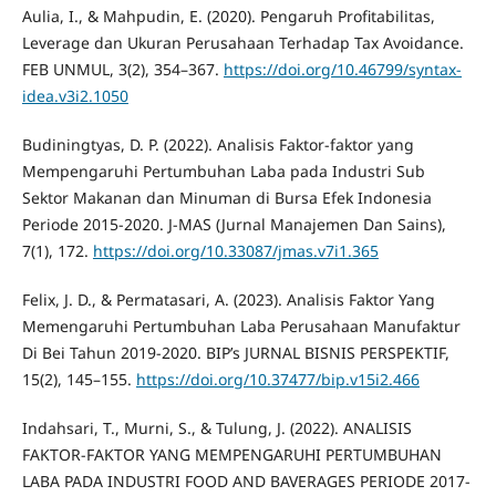
Aulia, I., & Mahpudin, E. (2020). Pengaruh Profitabilitas,
Leverage dan Ukuran Perusahaan Terhadap Tax Avoidance.
FEB UNMUL, 3(2), 354–367.
https://doi.org/10.46799/syntax-
idea.v3i2.1050
Budiningtyas, D. P. (2022). Analisis Faktor-faktor yang
Mempengaruhi Pertumbuhan Laba pada Industri Sub
Sektor Makanan dan Minuman di Bursa Efek Indonesia
Periode 2015-2020. J-MAS (Jurnal Manajemen Dan Sains),
7(1), 172.
https://doi.org/10.33087/jmas.v7i1.365
Felix, J. D., & Permatasari, A. (2023). Analisis Faktor Yang
Memengaruhi Pertumbuhan Laba Perusahaan Manufaktur
Di Bei Tahun 2019-2020. BIP’s JURNAL BISNIS PERSPEKTIF,
15(2), 145–155.
https://doi.org/10.37477/bip.v15i2.466
Indahsari, T., Murni, S., & Tulung, J. (2022). ANALISIS
FAKTOR-FAKTOR YANG MEMPENGARUHI PERTUMBUHAN
LABA PADA INDUSTRI FOOD AND BAVERAGES PERIODE 2017-