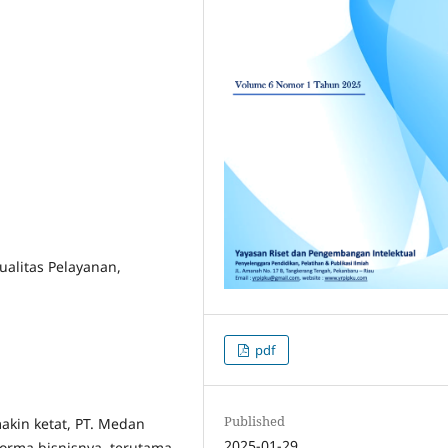
ualitas Pelayanan,
pdf
Published
kin ketat, PT. Medan
2025-01-29
rma bisnisnya, terutama