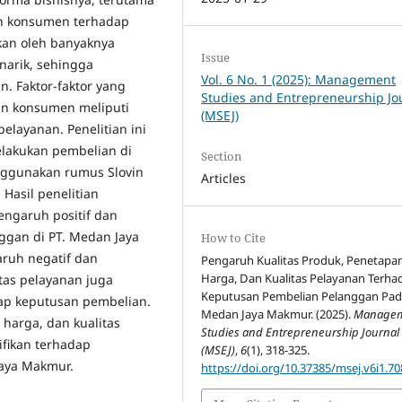
an konsumen terhadap
kan oleh banyaknya
Issue
arik, sehingga
Vol. 6 No. 1 (2025): Management
. Faktor-faktor yang
Studies and Entrepreneurship Jo
n konsumen meliputi
(MSEJ)
elayanan. Penelitian ini
lakukan pembelian di
Section
nggunakan rumus Slovin
Articles
Hasil penelitian
engaruh positif dan
ggan di PT. Medan Jaya
How to Cite
ruh negatif dan
Pengaruh Kualitas Produk, Penetapa
Harga, Dan Kualitas Pelayanan Terha
tas pelayanan juga
Keputusan Pembelian Pelanggan Pad
dap keputusan pembelian.
Medan Jaya Makmur. (2025).
Manage
 harga, dan kualitas
Studies and Entrepreneurship Journal
fikan terhadap
(MSEJ)
,
6
(1), 318-325.
Jaya Makmur.
https://doi.org/10.37385/msej.v6i1.70